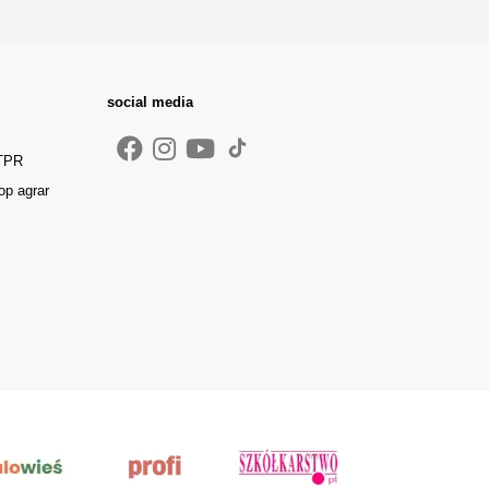
social media
 TPR
op agrar