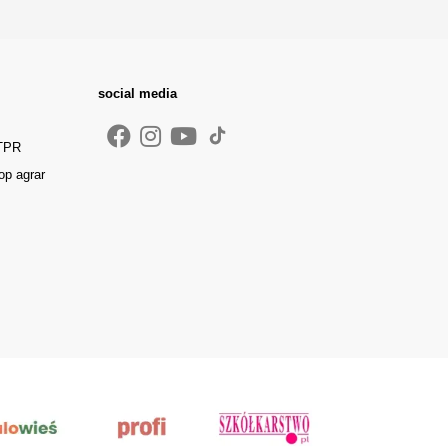
social media
 TPR
op agrar