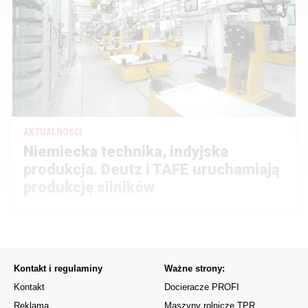
AKTUALNOŚCI
Niemiecka technika, indyjska
produkcja. Deutz i TAFE uruchamiają
produkcję silników
Kontakt i regulaminy
Ważne strony:
Kontakt
Docieracze PROFI
Reklama
Maszyny rolnicze TPR