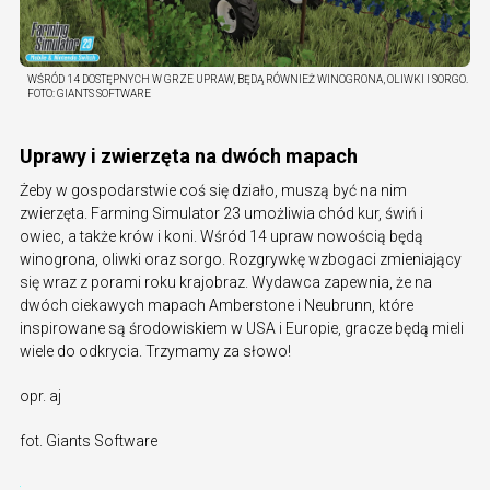
WŚRÓD 14 DOSTĘPNYCH W GRZE UPRAW, BĘDĄ RÓWNIEŻ WINOGRONA, OLIWKI I SORGO.
FOTO:
GIANTS SOFTWARE
Uprawy i zwierzęta na dwóch mapach
Żeby w gospodarstwie coś się działo, muszą być na nim
zwierzęta. Farming Simulator 23 umożliwia chód kur, świń i
owiec, a także krów i koni. Wśród 14 upraw nowością będą
winogrona, oliwki oraz sorgo. Rozgrywkę wzbogaci zmieniający
się wraz z porami roku krajobraz. Wydawca zapewnia, że na
dwóch ciekawych mapach Amberstone i Neubrunn, które
inspirowane są środowiskiem w USA i Europie, gracze będą mieli
wiele do odkrycia. Trzymamy za słowo!
opr. aj
fot. Giants Software