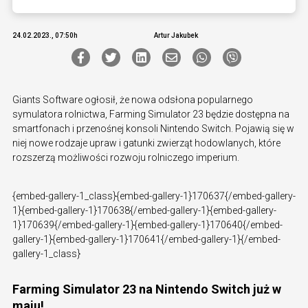
24.02.2023., 07:50h
Artur Jakubek
Giants Software ogłosił, że nowa odsłona popularnego
symulatora rolnictwa, Farming Simulator 23 będzie dostępna na
smartfonach i przenośnej konsoli Nintendo Switch. Pojawią się w
niej nowe rodzaje upraw i gatunki zwierząt hodowlanych, które
rozszerzą możliwości rozwoju rolniczego imperium.
{embed-gallery-1_class}{embed-gallery-1}170637{/embed-gallery-
1}{embed-gallery-1}170638{/embed-gallery-1}{embed-gallery-
1}170639{/embed-gallery-1}{embed-gallery-1}170640{/embed-
gallery-1}{embed-gallery-1}170641{/embed-gallery-1}{/embed-
gallery-1_class}
Farming Simulator 23 na Nintendo Switch już w
maju!