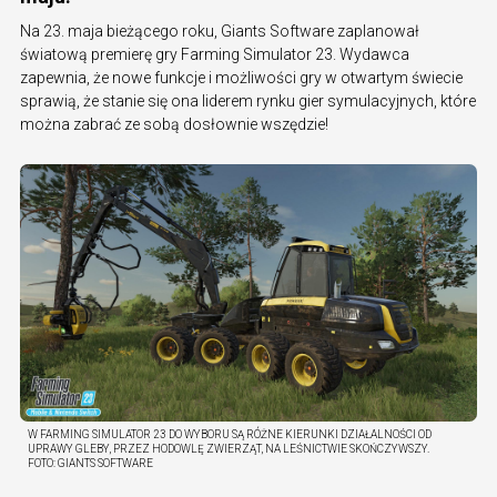
Na 23. maja bieżącego roku, Giants Software zaplanował
światową premierę gry Farming Simulator 23. Wydawca
zapewnia, że nowe funkcje i możliwości gry w otwartym świecie
sprawią, że stanie się ona liderem rynku gier symulacyjnych, które
można zabrać ze sobą dosłownie wszędzie!
W FARMING SIMULATOR 23 DO WYBORU SĄ RÓŻNE KIERUNKI DZIAŁALNOŚCI OD
UPRAWY GLEBY, PRZEZ HODOWLĘ ZWIERZĄT, NA LEŚNICTWIE SKOŃCZYWSZY.
FOTO:
GIANTS SOFTWARE