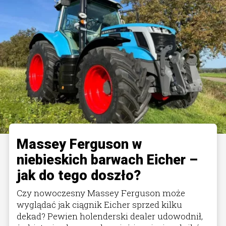
Massey Ferguson w
niebieskich barwach Eicher –
jak do tego doszło?
Czy nowoczesny Massey Ferguson może
wyglądać jak ciągnik Eicher sprzed kilku
dekad? Pewien holenderski dealer udowodnił,