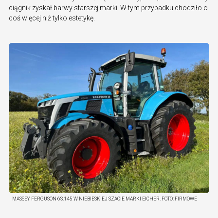
ciągnik zyskał barwy starszej marki. W tym przypadku chodziło o
coś więcej niż tylko estetykę.
MASSEY FERGUSON 6S.145 W NIEBIESKIEJ SZACIE MARKI EICHER.
FOTO:
FIRMOWE