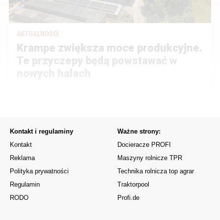
AKTUALNOŚCI
Krampe zwiększa moce produkcyjne.
Te przyczepy będą powstawać w
nowych halach
Kontakt i regulaminy
Ważne strony:
Kontakt
Docieracze PROFI
Reklama
Maszyny rolnicze TPR
Polityka prywatności
Technika rolnicza top agrar
Regulamin
Traktorpool
RODO
Profi.de