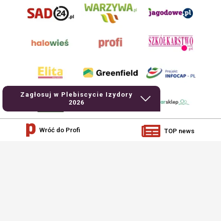
Zagłosuj w Plebiscycie Izydory
2026
Wróć do Profi
TOP news
AgroHorti Media Sp. z o.o. ul. Metalowa 5, 60-118 Poznań. Akta rejestrowe
przechowywane w Sądzie Rejonowym Poznań - Nowe Miasto i Wilda w Poznaniu,
VIII Wydziale Gospodarczym, KRS 0001116269, NIP 7792573719, REGON
529158846, kapitał zakładowy: 3.608.000 PLN.
Wszystkie prezentowane w ramach niniejszego portalu treści są własnością
AgroHorti Media Sp. z o.o, są zastrzeżone i chronione prawem autorskim,