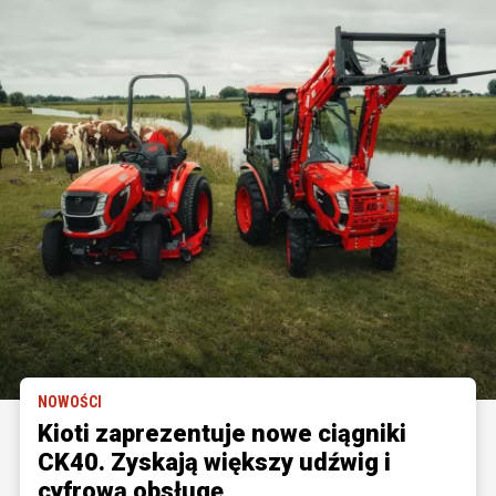
NOWOŚCI
Kioti zaprezentuje nowe ciągniki
CK40. Zyskają większy udźwig i
cyfrową obsługę