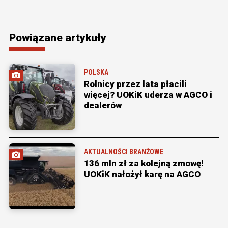
Powiązane artykuły
POLSKA
Rolnicy przez lata płacili
więcej? UOKiK uderza w AGCO i
dealerów
AKTUALNOŚCI BRANŻOWE
136 mln zł za kolejną zmowę!
UOKiK nałożył karę na AGCO