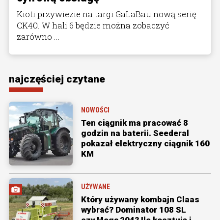
Kioti przywiezie na targi GaLaBau nową serię
CK40. W hali 6 będzie można zobaczyć
zarówno ...
najczęściej czytane
NOWOŚCI
Ten ciągnik ma pracować 8
godzin na baterii. Seederal
pokazał elektryczny ciągnik 160
KM
UŻYWANE
Który używany kombajn Claas
wybrać? Dominator 108 SL
czy Mega 204? Ile kosztują i