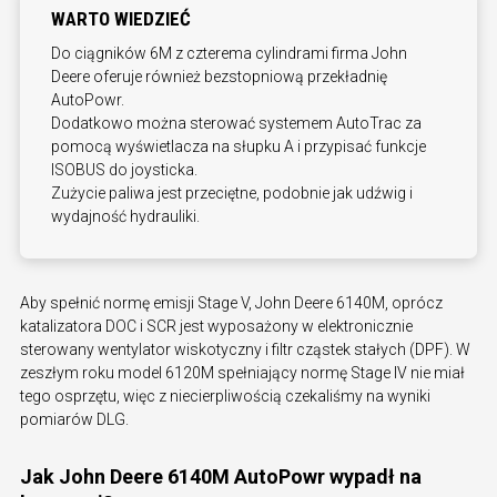
WARTO WIEDZIEĆ
Do ciągników 6M z czterema cylindrami firma John
Deere oferuje również bezstopniową przekładnię
AutoPowr.
Dodatkowo można sterować systemem AutoTrac za
pomocą wyświetlacza na słupku A i przypisać funkcje
ISOBUS do joysticka.
Zużycie paliwa jest przeciętne, podobnie jak udźwig i
wydajność hydrauliki.
Aby spełnić normę emisji Stage V, John Deere 6140M, oprócz
katalizatora DOC i SCR jest wyposażony w elektronicznie
sterowany wentylator wiskotyczny i filtr cząstek stałych (DPF). W
zeszłym roku model 6120M spełniający normę Stage IV nie miał
tego osprzętu, więc z niecierpliwością czekaliśmy na wyniki
pomiarów DLG.
Jak John Deere 6140M AutoPowr wypadł na