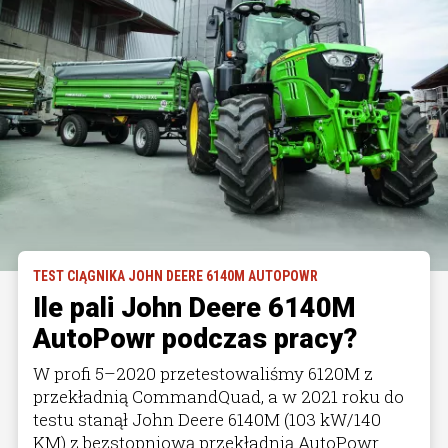
TEST CIĄGNIKA JOHN DEERE 6140M AUTOPOWR
Ile pali John Deere 6140M
AutoPowr podczas pracy?
W profi 5–2020 przetestowaliśmy 6120M z
przekładnią CommandQuad, a w 2021 roku do
testu stanął John Deere 6140M (103 kW/140
KM) z bezstopniową przekładnią AutoPowr.