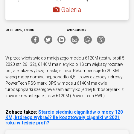
Galeria
20.05.2026., 18:00h
Artur Jakubek
W przeciwieństwie do mniejszego modelu 6120M (test w profi 5–
2020 str. 26–32), 6140M ma nie tylko o 18 cm większy rozstaw
osi, ale także wyższą maskę silnika. Rekompensuje to 20 KM
więcej mocy nominalnej, ponadto 4,5-litrowy czterocylindrowy
PowerTech PSS marki DPS w modelu 6140M ma dwie
turbosprężarki szeregowe zamiast tylko jednej turbosprężarki z
zaworem wastegate, jak w 6120M (Power Tech EWL).
Zobacz także:
Starcie siedmiu ciągników o mocy 120
KM, którego wybrać? Ile kosztowały ciągniki w 2021
roku w teście profi?