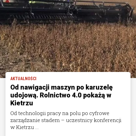
AKTUALNOŚCI
Od nawigacji maszyn po karuzelę
udojową. Rolnictwo 4.0 pokażą w
Kietrzu
Od technologii pracy na polu po cyfrowe
zarządzanie stadem – uczestnicy konferencji
w Kietrzu ...