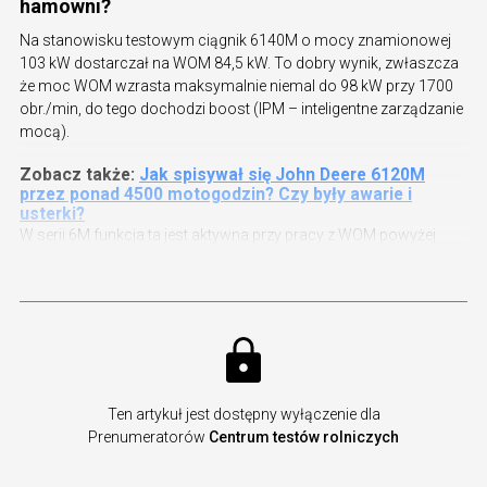
hamowni?
Na stanowisku testowym ciągnik 6140M o mocy znamionowej
103 kW dostarczał na WOM 84,5 kW. To dobry wynik, zwłaszcza
że moc WOM wzrasta maksymalnie niemal do 98 kW przy 1700
obr./min, do tego dochodzi boost (IPM – inteligentne zarządzanie
mocą).
Zobacz także:
Jak spisywał się John Deere 6120M
przez ponad 4500 motogodzin? Czy były awarie i
usterki?
W serii 6M funkcja ta jest aktywna przy pracy z WOM powyżej
Ten artykuł jest dostępny wyłączenie dla
Prenumeratorów
Centrum testów rolniczych