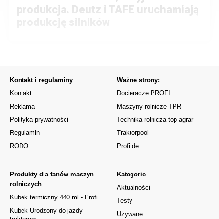
produkcja. Deutz i TAFE uruchamiają
produkcję silników
Kontakt i regulaminy
Ważne strony:
Kontakt
Docieracze PROFI
Reklama
Maszyny rolnicze TPR
Polityka prywatności
Technika rolnicza top agrar
Regulamin
Traktorpool
RODO
Profi.de
Produkty dla fanów maszyn
Kategorie
rolniczych
Aktualności
Kubek termiczny 440 ml - Profi
Testy
Kubek Urodzony do jazdy
Używane
traktorem