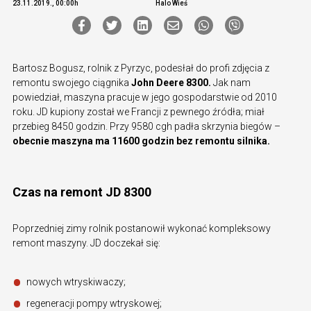
23.11.2019., 00:00h
Halo Wieś
Bartosz Bogusz, rolnik z Pyrzyc, podesłał do profi zdjęcia z
remontu swojego ciągnika
John Deere 8300.
Jak nam
powiedział, maszyna pracuje w jego gospodarstwie od 2010
roku. JD kupiony został we Francji z pewnego źródła; miał
przebieg 8450 godzin. Przy 9580 cgh padła skrzynia biegów –
obecnie maszyna ma 11600 godzin bez remontu silnika.
Czas na remont JD 8300
Poprzedniej zimy rolnik postanowił wykonać kompleksowy
remont maszyny. JD doczekał się:
nowych wtryskiwaczy;
regeneracji pompy wtryskowej;