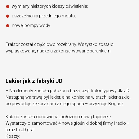
wymiany niektórych kloszy oświetlenia;
uszczelnienia przedniego mostu;
nowej pompy wody.
Traktor został częściowo rozebrany. Wszystko zostało
wypiaskowane, nadkola zakonserwowane barankiem.
Lakier jak z fabryki JD
– Na elementy została położona baza, czyli kolor typowy dla JD.
Następną warstwą był lakier, a na koniec na wierzch lakier-szkło,
co powoduje ze kurz sam z niego spada – przyznaje Bogusz.
Kabina została odnowiona, położono nową tapicerkę.
Wystarczyło zamontować 4 nowe głośniki dobrej firmy i radio –
teraz to JD gra!
Koszty: