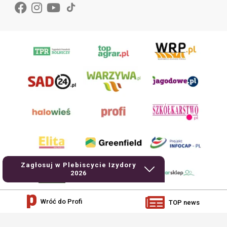
Zagłosuj w Plebiscycie Izydory
2026
Wróć do Profi
TOP news