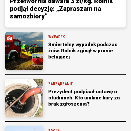
Przetwórnia dawała 3 zł/kg. Rolnik
podjął decyzję: „Zapraszam na
samozbiory”
WYPADEK
Śmiertelny wypadek podczas
żniw. Rolnik zginął w prasie
belującej
ZARZĄDZANIE
Prezydent podpisał ustawę o
studniach. Kto uniknie kary za
brak zgłoszenia?
ZBOŻA