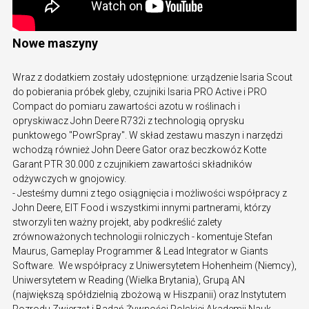
Nowe maszyny
Wraz z dodatkiem zostały udostępnione: urządzenie Isaria Scout
do pobierania próbek gleby, czujniki Isaria PRO Active i PRO
Compact do pomiaru zawartości azotu w roślinach i
opryskiwacz John Deere R732i z technologią oprysku
punktowego "PowrSpray". W skład zestawu maszyn i narzędzi
wchodzą również John Deere Gator oraz beczkowóz Kotte
Garant PTR 30.000 z czujnikiem zawartości składników
odżywczych w gnojowicy.
- Jesteśmy dumni z tego osiągnięcia i możliwości współpracy z
John Deere, EIT Food i wszystkimi innymi partnerami, którzy
stworzyli ten ważny projekt, aby podkreślić zalety
zrównoważonych technologii rolniczych - komentuje Stefan
Maurus, Gameplay Programmer & Lead Integrator w Giants
Software.
We współpracy z Uniwersytetem Hohenheim (Niemcy),
Uniwersytetem w Reading (Wielka Brytania), Grupą AN
(największą spółdzielnią zbożową w Hiszpanii) oraz Instytutem
Rozrodu Zwierząt i Badań Żywności Polskiej Akademii Nauk