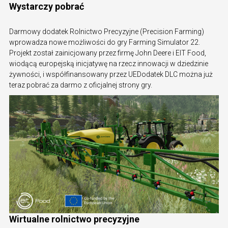
Wystarczy pobrać
Darmowy dodatek Rolnictwo Precyzyjne (Precision Farming)
wprowadza nowe możliwości do gry Farming Simulator 22.
Projekt został zainicjowany przez firmę John Deere i EIT Food,
wiodącą europejską inicjatywę na rzecz innowacji w dziedzinie
żywności, i współfinansowany przez UEDodatek DLC można już
teraz pobrać za darmo z oficjalnej strony gry.
Wirtualne rolnictwo precyzyjne