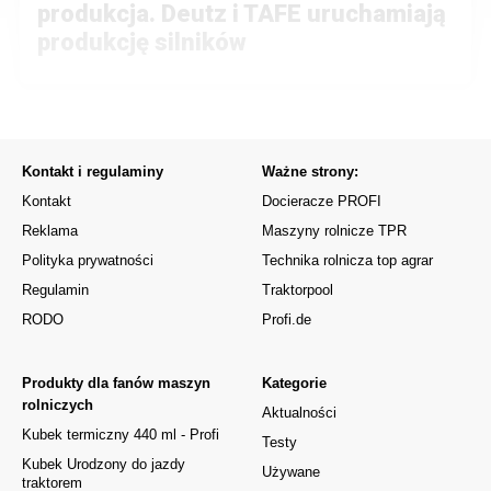
produkcja. Deutz i TAFE uruchamiają
produkcję silników
Kontakt i regulaminy
Ważne strony:
Kontakt
Docieracze PROFI
Reklama
Maszyny rolnicze TPR
Polityka prywatności
Technika rolnicza top agrar
Regulamin
Traktorpool
RODO
Profi.de
Produkty dla fanów maszyn
Kategorie
rolniczych
Aktualności
Kubek termiczny 440 ml - Profi
Testy
Kubek Urodzony do jazdy
Używane
traktorem