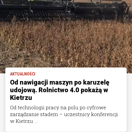
AKTUALNOŚCI
Od nawigacji maszyn po karuzelę
udojową. Rolnictwo 4.0 pokażą w
Kietrzu
Od technologii pracy na polu po cyfrowe
zarządzanie stadem – uczestnicy konferencji
w Kietrzu ...