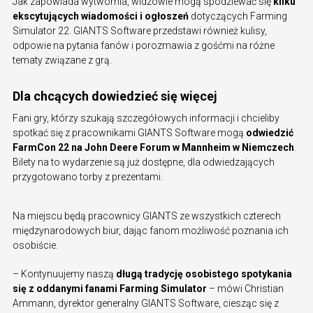
Jak zapowiada wytwórnia, widzowie mogą spodziewać się
kilku
ekscytujących wiadomości i ogłoszeń
dotyczących Farming
Simulator 22. GIANTS Software przedstawi również kulisy,
odpowie na pytania fanów i porozmawia z gośćmi na różne
tematy związane z grą.
Dla chcących dowiedzieć się więcej
Fani gry, którzy szukają szczegółowych informacji i chcieliby
spotkać się z pracownikami GIANTS Software mogą
odwiedzić
FarmCon 22 na John Deere Forum w Mannheim w Niemczech
.
Bilety na to wydarzenie są już dostępne, dla odwiedzających
przygotowano torby z prezentami.
Na miejscu będą pracownicy GIANTS ze wszystkich czterech
międzynarodowych biur, dając fanom możliwość poznania ich
osobiście.
– Kontynuujemy naszą
długą tradycję osobistego spotykania
się z oddanymi fanami Farming Simulator
– mówi Christian
Ammann, dyrektor generalny GIANTS Software, ciesząc się z