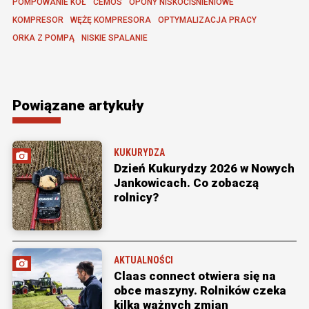
POMPOWANIE KÓŁ
CEMOS
OPONY NISKOĆIŚNIENIOWE
KOMPRESOR
WĘŻĘ KOMPRESORA
OPTYMALIZACJA PRACY
ORKA Z POMPĄ
NISKIE SPALANIE
Powiązane artykuły
KUKURYDZA
Dzień Kukurydzy 2026 w Nowych
Jankowicach. Co zobaczą
rolnicy?
AKTUALNOŚCI
Claas connect otwiera się na
obce maszyny. Rolników czeka
kilka ważnych zmian