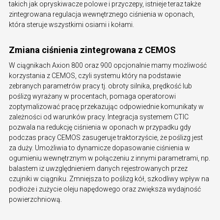
takich jak opryskiwacze polowe i przyczepy, istnieje teraz także
zintegrowana regulacja wewnętrznego ciśnienia w oponach,
która steruje wszystkimi osiami i kołami.
Zmiana ciśnienia zintegrowana z CEMOS
W ciągnikach Axion 800 oraz 900 opcjonalnie mamy możliwość
korzystania z CEMOS, czyli systemu który na podstawie
zebranych parametrów pracy tj. obroty silnika, prędkość lub
poślizg wyrażany w procentach, pomaga operatorowi
zoptymalizować pracę przekazując odpowiednie komunikaty w
zależności od warunków pracy. Integracja systemem CTIC
pozwala na redukcję ciśnienia w oponach w przypadku gdy
podczas pracy CEMOS zasugeruje traktorzyście, że poślizg jest
za duży. Umożliwia to dynamicze dopasowanie ciśnienia w
ogumieniu wewnętrznym w połączeniu z innymi parametrami, np.
balastem iz uwzględnieniem danych rejestrowanych przez
czujniki w ciągniku. Zmniejsza to poślizg kół, szkodliwy wpływ na
podłoże i zużycie oleju napędowego oraz zwiększa wydajność
powierzchniową.