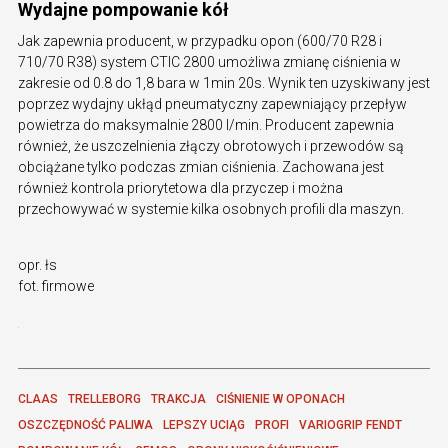
Wydajne pompowanie kół
Jak zapewnia producent, w przypadku opon (600/70 R28 i
710/70 R38) system CTIC 2800 umożliwa zmianę ciśnienia w
zakresie od 0.8 do 1,8 bara w 1min 20s. Wynik ten uzyskiwany jest
poprzez wydajny ukłąd pneumatyczny zapewniający przepływ
powietrza do maksymalnie 2800 l/min. Producent zapewnia
również, że uszczelnienia złączy obrotowych i przewodów są
obciążane tylko podczas zmian ciśnienia. Zachowana jest
również kontrola priorytetowa dla przyczep i można
przechowywać w systemie kilka osobnych profili dla maszyn.
opr. łs
fot. firmowe
CLAAS
TRELLEBORG
TRAKCJA
CIŚNIENIE W OPONACH
OSZCZĘDNOŚĆ PALIWA
LEPSZY UCIĄG
PROFI
VARIOGRIP FENDT