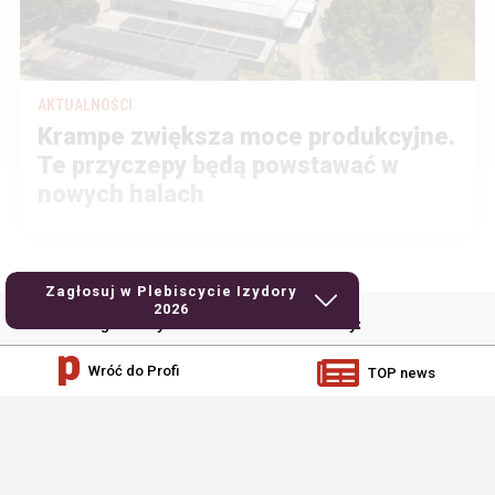
AKTUALNOŚCI
Krampe zwiększa moce produkcyjne.
Te przyczepy będą powstawać w
nowych halach
Zagłosuj w Plebiscycie Izydory
2026
Kontakt i regulaminy
Ważne strony:
Kontakt
Docieracze PROFI
Wróć do Profi
TOP news
Reklama
Maszyny rolnicze TPR
Polityka prywatności
Technika rolnicza top agrar
Regulamin
Traktorpool
RODO
Profi.de