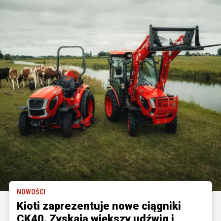
NOWOŚCI
Kioti zaprezentuje nowe ciągniki
CK40. Zyskają większy udźwig i