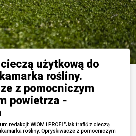
z cieczą użytkową do
kamarka rośliny.
cze z pomocniczym
m powietrza -
m
m redakcji: WiOM i PROFI "Jak trafić z cieczą
akamarka rośliny. Opryskiwacze z pomocniczym