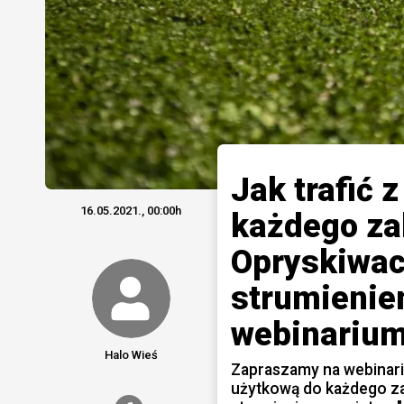
Jak trafić 
16.05.2021., 00:00h
każdego za
Opryskiwa
strumienie
webinariu
Halo Wieś
Zapraszamy na webinariu
użytkową do każdego z