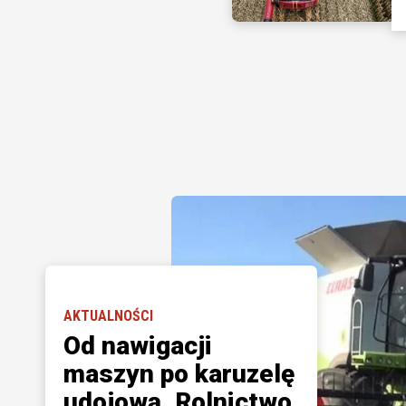
AKTUALNOŚCI
Od nawigacji
maszyn po karuzelę
udojową. Rolnictwo