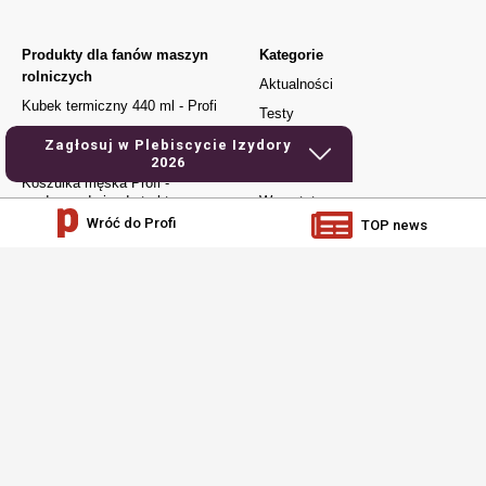
Produkty dla fanów maszyn
Kategorie
rolniczych
Aktualności
Kubek termiczny 440 ml - Profi
Testy
Kubek Urodzony do jazdy
Używane
Zagłosuj w Plebiscycie Izydory
traktorem
2026
Elektronika
Koszulka męska Profi -
urodzony do jazdy traktorem
Warsztat
Wróć do Profi
TOP news
Czapka z daszkiem – Profi
Jak to działa
Dla młodych
Prenumerata
social media