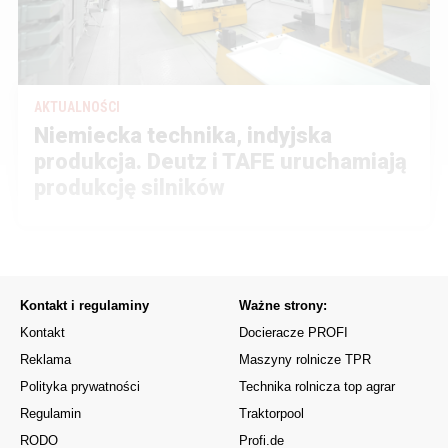
AKTUALNOŚCI
Niemiecka technika, indyjska
produkcja. Deutz i TAFE uruchamiają
produkcję silników
Kontakt i regulaminy
Ważne strony:
Kontakt
Docieracze PROFI
Reklama
Maszyny rolnicze TPR
Polityka prywatności
Technika rolnicza top agrar
Regulamin
Traktorpool
RODO
Profi.de