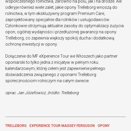
współczesnego rolnictwa, zarówno na polu, jak i na drodze. Ale
odkryje również wiele zalet, jakie opony Trelleborg wnoszą do
rolnictwa, w tym ekskluzywny program Premium Care,
zaprojektowany specjalnie dla rolników i usługodawców.
Członkowie otrzymują aktualne zasoby do optymalizacji zużycia
opon, ogólnej wydajności i przedłużonej gwarancji na opony
Trelleborg, co zapewnia większy spokój ducha i dodatkową
ochronę inwestycji w opony.
Dołączenie do MF eXperience Tour we Włoszech jako partner
oponiarski to tylko jedna z inicjatyw w pełnym roku
kalendarzowym, której celem jest zapewnienie pełnego
doświadczenia związanego z oponami Trelleborg
społecznościom rolniczym na całym świecie.
oprac. Jan Józefowicz, źródło: Trelleborg
TRELLEBORG
EXPERIENCE TOUR MASSEY FERGUSON
OPONY