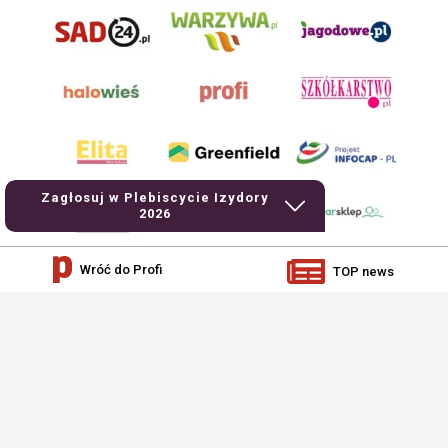
Zagłosuj w Plebiscycie Izydory
2026
Wróć do Profi
TOP news
AgroHorti Media Sp. z o.o. ul. Metalowa 5, 60-118 Poznań. Akta rejestrowe
przechowywane w Sądzie Rejonowym Poznań - Nowe Miasto i Wilda w Poznaniu,
VIII Wydziale Gospodarczym, KRS 0001116269, NIP 7792573719, REGON
529158846, kapitał zakładowy: 3.608.000 PLN.
Wszystkie prezentowane w ramach niniejszego portalu treści są własnością
AgroHorti Media Sp. z o.o, są zastrzeżone i chronione prawem autorskim,