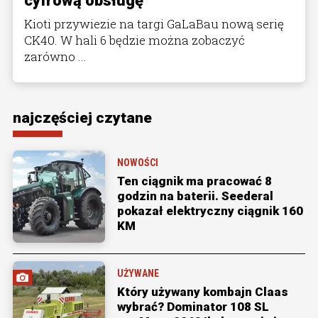
cyfrową obsługę
Kioti przywiezie na targi GaLaBau nową serię
CK40. W hali 6 będzie można zobaczyć
zarówno ...
najczęściej czytane
NOWOŚCI
Ten ciągnik ma pracować 8
godzin na baterii. Seederal
pokazał elektryczny ciągnik 160
KM
UŻYWANE
Który używany kombajn Claas
wybrać? Dominator 108 SL