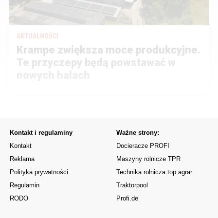
AKTUALNOŚCI
Krampe zwiększa moce produkcyjne.
Te przyczepy będą powstawać w
nowych halach
Kontakt i regulaminy
Ważne strony:
Kontakt
Docieracze PROFI
Reklama
Maszyny rolnicze TPR
Polityka prywatności
Technika rolnicza top agrar
Regulamin
Traktorpool
RODO
Profi.de