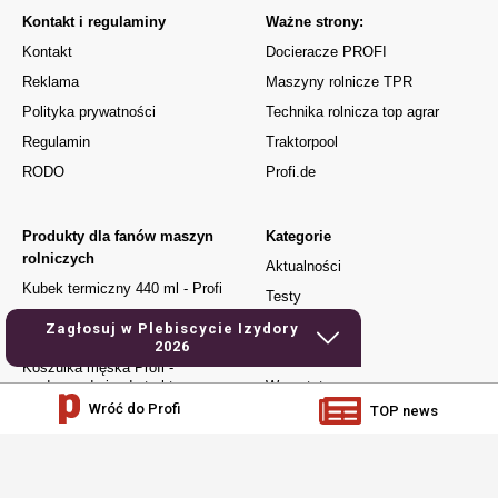
Kontakt i regulaminy
Ważne strony:
Kontakt
Docieracze PROFI
Reklama
Maszyny rolnicze TPR
Polityka prywatności
Technika rolnicza top agrar
Regulamin
Traktorpool
RODO
Profi.de
Produkty dla fanów maszyn
Kategorie
rolniczych
Aktualności
Kubek termiczny 440 ml - Profi
Testy
Kubek Urodzony do jazdy
Używane
Zagłosuj w Plebiscycie Izydory
traktorem
2026
Elektronika
Koszulka męska Profi -
urodzony do jazdy traktorem
Warsztat
Wróć do Profi
TOP news
Czapka z daszkiem – Profi
Jak to działa
Dla młodych
Prenumerata