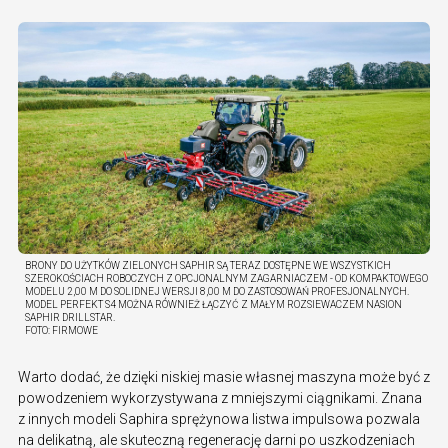
BRONY DO UŻYTKÓW ZIELONYCH SAPHIR SĄ TERAZ DOSTĘPNE WE WSZYSTKICH
SZEROKOŚCIACH ROBOCZYCH Z OPCJONALNYM ZAGARNIACZEM - OD KOMPAKTOWEGO
MODELU 2,00 M DO SOLIDNEJ WERSJI 8,00 M DO ZASTOSOWAŃ PROFESJONALNYCH.
MODEL PERFEKT S4 MOŻNA RÓWNIEŻ ŁĄCZYĆ Z MAŁYM ROZSIEWACZEM NASION
SAPHIR DRILLSTAR.
FOTO:
FIRMOWE
Warto dodać, że dzięki niskiej masie własnej maszyna może być z
powodzeniem wykorzystywana z mniejszymi ciągnikami. Znana
z innych modeli Saphira sprężynowa listwa impulsowa pozwala
na delikatną, ale skuteczną regenerację darni po uszkodzeniach