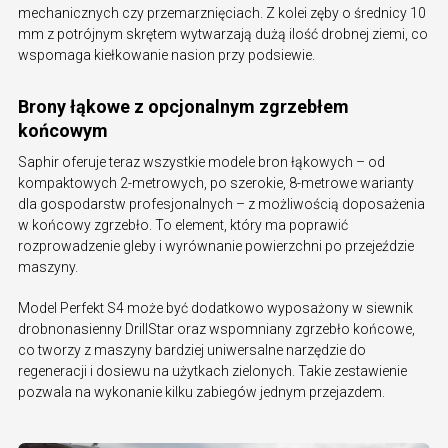
mechanicznych czy przemarznięciach. Z kolei zęby o średnicy 10
mm z potrójnym skrętem wytwarzają dużą ilość drobnej ziemi, co
wspomaga kiełkowanie nasion przy podsiewie.
Brony łąkowe z opcjonalnym zgrzebłem
końcowym
Saphir oferuje teraz wszystkie modele bron łąkowych – od
kompaktowych 2-metrowych, po szerokie, 8-metrowe warianty
dla gospodarstw profesjonalnych – z możliwością doposażenia
w końcowy zgrzebło. To element, który ma poprawić
rozprowadzenie gleby i wyrównanie powierzchni po przejeździe
maszyny.
Model Perfekt S4 może być dodatkowo wyposażony w siewnik
drobnonasienny DrillStar oraz wspomniany zgrzebło końcowe,
co tworzy z maszyny bardziej uniwersalne narzędzie do
regeneracji i dosiewu na użytkach zielonych. Takie zestawienie
pozwala na wykonanie kilku zabiegów jednym przejazdem.