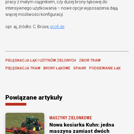
pracy z małym ciągnikiem, czy dużej brony łąkowej do
intensywnego użytkowania – nowe opcje wyposażenia dają
więcej możliwości konfiguracji.
opr. aj, źródło: C. Brüse,
profi.de
PIELĘGNACJA ŁĄK I UŻYTKÓW ZIELONYCH
ZBIOR TRAW
PIĘLĘGNACJA TRAW
BRONY ŁĄKOWE
SPAHIR
PODSIEWANIE ŁĄK
Powiązane artykuły
MASZYNY ZIELONKOWE
Nowa kosiarka Kuhn: jedna
maszyna zamiast dwóch