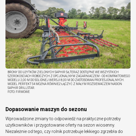
BRONY DO UŻYTKÓW ZIELONYCH SAPHIR SĄ TERAZ DOSTĘPNE WE WSZYSTKICH
SZEROKOŚCIACH ROBOCZYCH Z OPCJONALNYM ZAGARNIACZEM - OD KOMPAKTOWEGO
MODELU 2,00 M DO SOLIDNEJ WERSJI 8,00 M DO ZASTOSOWAŃ PROFESJONALNYCH.
MODEL PERFEKT S4 MOŻNA RÓWNIEŻ ŁĄCZYĆ Z MAŁYM ROZSIEWACZEM NASION
SAPHIR DRILLSTAR.
FOTO:
FIRMOWE
Dopasowanie maszyn do sezonu
Wprowadzone zmiany to odpowiedź na praktyczne potrzeby
użytkowników i przygotowanie oferty na sezon wiosenny.
Niezależnie od tego, czy rolnik potrzebuje lekkiego zgrzebła do