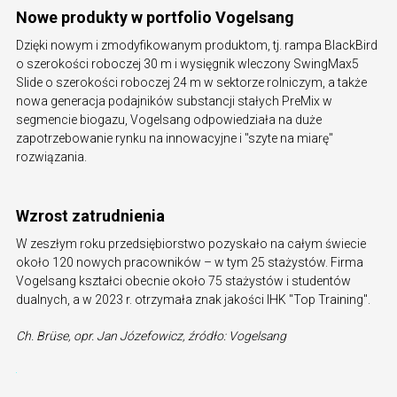
Nowe produkty w portfolio Vogelsang
Dzięki nowym i zmodyfikowanym produktom, tj. rampa BlackBird
o szerokości roboczej 30 m i wysięgnik wleczony SwingMax5
Slide o szerokości roboczej 24 m w sektorze rolniczym, a także
nowa generacja podajników substancji stałych PreMix w
segmencie biogazu, Vogelsang odpowiedziała na duże
zapotrzebowanie rynku na innowacyjne i "szyte na miarę"
rozwiązania.
Wzrost zatrudnienia
W zeszłym roku przedsiębiorstwo pozyskało na całym świecie
około 120 nowych pracowników – w tym 25 stażystów. Firma
Vogelsang kształci obecnie około 75 stażystów i studentów
dualnych, a w 2023 r. otrzymała znak jakości IHK "Top Training".
Ch. Brüse, opr. Jan Józefowicz, źródło: Vogelsang