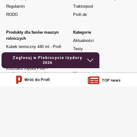
Regulamin
Traktorpool
RODO
Profi.de
Produkty dla fanów maszyn
Kategorie
rolniczych
Aktualności
Kubek termiczny 440 ml - Profi
Testy
Kubek Urodzony do jazdy
Używane
Zagłosuj w Plebiscycie Izydory
traktorem
2026
Elektronika
Koszulka męska Profi -
urodzony do jazdy traktorem
Warsztat
Wróć do Profi
TOP news
Czapka z daszkiem – Profi
Jak to działa
Dla młodych
Prenumerata
social media