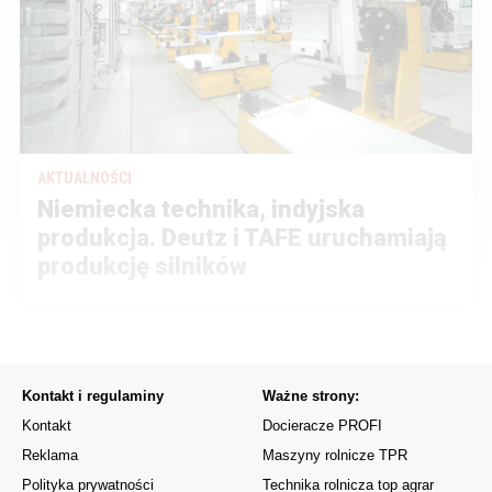
AKTUALNOŚCI
Niemiecka technika, indyjska
produkcja. Deutz i TAFE uruchamiają
produkcję silników
Kontakt i regulaminy
Ważne strony:
Kontakt
Docieracze PROFI
Reklama
Maszyny rolnicze TPR
Polityka prywatności
Technika rolnicza top agrar