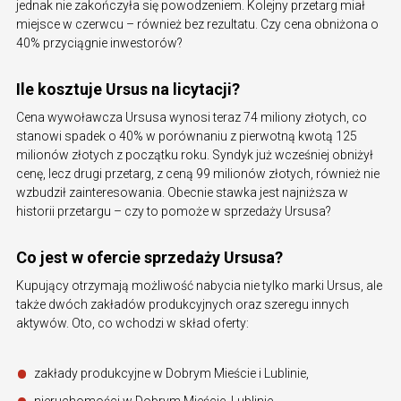
jednak nie zakończyła się powodzeniem. Kolejny przetarg miał
miejsce w czerwcu – również bez rezultatu. Czy cena obniżona o
40% przyciągnie inwestorów?
Ile kosztuje Ursus na licytacji?
Cena wywoławcza Ursusa wynosi teraz 74 miliony złotych, co
stanowi spadek o 40% w porównaniu z pierwotną kwotą 125
milionów złotych z początku roku. Syndyk już wcześniej obniżył
cenę, lecz drugi przetarg, z ceną 99 milionów złotych, również nie
wzbudził zainteresowania. Obecnie stawka jest najniższa w
historii przetargu – czy to pomoże w sprzedaży Ursusa?
Co jest w ofercie sprzedaży Ursusa?
Kupujący otrzymają możliwość nabycia nie tylko marki Ursus, ale
także dwóch zakładów produkcyjnych oraz szeregu innych
aktywów. Oto, co wchodzi w skład oferty:
zakłady produkcyjne w Dobrym Mieście i Lublinie,
nieruchomości w Dobrym Mieście, Lublinie,