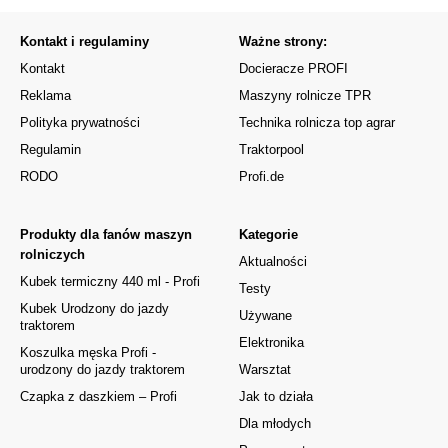
Kontakt i regulaminy
Ważne strony:
Kontakt
Docieracze PROFI
Reklama
Maszyny rolnicze TPR
Polityka prywatności
Technika rolnicza top agrar
Regulamin
Traktorpool
RODO
Profi.de
Produkty dla fanów maszyn
Kategorie
rolniczych
Aktualności
Kubek termiczny 440 ml - Profi
Testy
Kubek Urodzony do jazdy
Używane
traktorem
Elektronika
Koszulka męska Profi -
urodzony do jazdy traktorem
Warsztat
Czapka z daszkiem – Profi
Jak to działa
Dla młodych