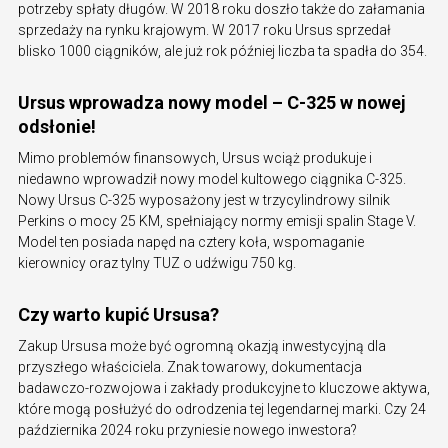
potrzeby spłaty długów. W 2018 roku doszło także do załamania
sprzedaży na rynku krajowym. W 2017 roku Ursus sprzedał
blisko 1000 ciągników, ale już rok później liczba ta spadła do 354.
Ursus wprowadza nowy model – C-325 w nowej
odsłonie!
Mimo problemów finansowych, Ursus wciąż produkuje i
niedawno wprowadził nowy model kultowego ciągnika C-325.
Nowy Ursus C-325 wyposażony jest w trzycylindrowy silnik
Perkins o mocy 25 KM, spełniający normy emisji spalin Stage V.
Model ten posiada napęd na cztery koła, wspomaganie
kierownicy oraz tylny TUZ o udźwigu 750 kg.
Czy warto kupić Ursusa?
Zakup Ursusa może być ogromną okazją inwestycyjną dla
przyszłego właściciela. Znak towarowy, dokumentacja
badawczo-rozwojowa i zakłady produkcyjne to kluczowe aktywa,
które mogą posłużyć do odrodzenia tej legendarnej marki. Czy 24
października 2024 roku przyniesie nowego inwestora?