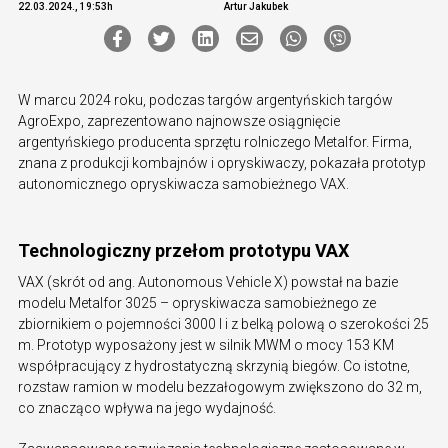
22.03.2024., 19:53h
Artur Jakubek
W marcu 2024 roku, podczas targów argentyńskich targów
AgroExpo, zaprezentowano najnowsze osiągnięcie
argentyńskiego producenta sprzętu rolniczego Metalfor. Firma,
znana z produkcji kombajnów i opryskiwaczy, pokazała prototyp
autonomicznego opryskiwacza samobieżnego VAX.
Technologiczny przełom prototypu VAX
VAX (skrót od ang. Autonomous Vehicle X) powstał na bazie
modelu Metalfor 3025 – opryskiwacza samobieżnego ze
zbiornikiem o pojemności 3000 l i z belką polową o szerokości 25
m. Prototyp wyposażony jest w silnik MWM o mocy 153 KM
współpracujący z hydrostatyczną skrzynią biegów. Co istotne,
rozstaw ramion w modelu bezzałogowym zwiększono do 32 m,
co znacząco wpływa na jego wydajność.