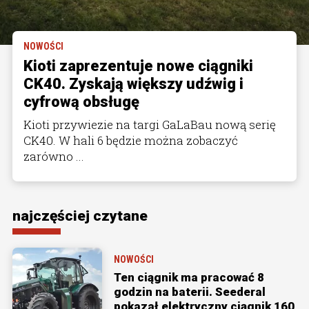
NOWOŚCI
Kioti zaprezentuje nowe ciągniki
CK40. Zyskają większy udźwig i
cyfrową obsługę
Kioti przywiezie na targi GaLaBau nową serię
CK40. W hali 6 będzie można zobaczyć
zarówno ...
najczęściej czytane
NOWOŚCI
Ten ciągnik ma pracować 8
godzin na baterii. Seederal
pokazał elektryczny ciągnik 160