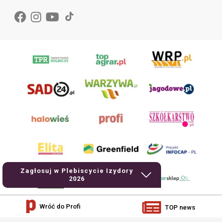
Zagłosuj w Plebiscycie Izydory
2026
Wróć do Profi
TOP news