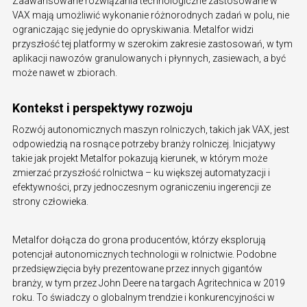
Zaawansowane rozwiązania technologiczne zastosowane w
VAX mają umożliwić wykonanie różnorodnych zadań w polu, nie
ograniczając się jedynie do opryskiwania. Metalfor widzi
przyszłość tej platformy w szerokim zakresie zastosowań, w tym
aplikacji nawozów granulowanych i płynnych, zasiewach, a być
może nawet w zbiorach.
Kontekst i perspektywy rozwoju
Rozwój autonomicznych maszyn rolniczych, takich jak VAX, jest
odpowiedzią na rosnące potrzeby branży rolniczej. Inicjatywy
takie jak projekt Metalfor pokazują kierunek, w którym może
zmierzać przyszłość rolnictwa – ku większej automatyzacji i
efektywności, przy jednoczesnym ograniczeniu ingerencji ze
strony człowieka.
Metalfor dołącza do grona producentów, którzy eksplorują
potencjał autonomicznych technologii w rolnictwie. Podobne
przedsięwzięcia były prezentowane przez innych gigantów
branży, w tym przez John Deere na targach Agritechnica w 2019
roku. To świadczy o globalnym trendzie i konkurencyjności w