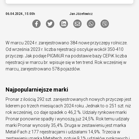
06.04.2024., 15:00h
Jan Józefowicz
W marcu 2024 r. zarejestrowano 384 nowe przyczepy rolnicze.
Od września 2023 r. liczba rejestracji oscyluje wokół 350-410
przyczep. Jak podaje PIGMiUR na podstawie bazy CEPiK liczba
rejestracji w marcu br. wpisuje się w ten trend. Rok wcześniej w
marcu, zarejestrowano 578 pojazdów.
Najpopularniejsze marki
Pronar z ilością 292 szt. zarejestrowanych nowych przyczep jest
liderem po trzech miesiącach 2024 roku. Jednak to o 251 szt. niż
rok wcześniej, co daje spadek o 46,2 %. Udziały rynkowe marki
Pronar ponownie spadły i wynoszą już 24,5%. Rok temu udziały
marki Pronar wynosiły 35,4%. Druga w zestawieniu jest marka
Metal-Fach z 177 rejestracjami i udziałami 14,9%. Trzecia w
zestawieniu marka Metaltech, notuje 9,1% udziałów rynkowych i