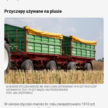
Przyczepy używane na plusie
W OKRESIE STYCZEŃ-MARZEC BR. ROKU ZAREJESTROWANO 1910 SZT. PRZYCZEP
UŻYWANYCH. TO O 175 SZT. WIĘCEJ NIŻ PRZED ROKIEM.
FOTO:
JAN JÓZEFOWICZ
W okresie styczeń-marzec br. roku zarejestrowano 1910 szt.