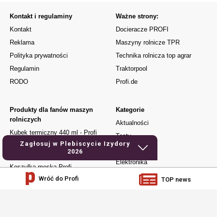
Kontakt i regulaminy
Ważne strony:
Kontakt
Docieracze PROFI
Reklama
Maszyny rolnicze TPR
Polityka prywatności
Technika rolnicza top agrar
Regulamin
Traktorpool
RODO
Profi.de
Produkty dla fanów maszyn
Kategorie
rolniczych
Aktualności
Kubek termiczny 440 ml - Profi
Testy
Zagłosuj w Plebiscycie Izydory
Kubek Urodzony do jazdy
Używane
2026
traktorem
Elektronika
Koszulka męska Profi -
urodzony do jazdy traktorem
Warsztat
Wróć do Profi
TOP news
Czapka z daszkiem – Profi
Jak to działa
Dla młodych
Prenumerata