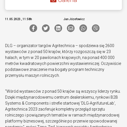
11.05.2023., 11:58h
Jan Józefowicz
DLG – organizator targów Agritechnica – spodziewa się 2600
wystawców z ponad 50 krajów, którzy rozgoszczą się w 23
halach, w tym w 20 pawilonach krajowych, na ponad 400 000
metrów kwadratowych powierzchni wystawienniczej. Oczywiście
podstawowe znaczenie ma bogaty program techniczny
przemysłu maszyn rolniczych.
"Wśród wystawców z ponad 50 krajów są wszyscy liderzy rynku.
Dzięki międzynarodowemu centrum dealerskiemu, rynkowi B2B
Systems & Components i strefie startowej ‘DLG-AgrifutureLab‘,
Agritechnica 2023 zaoferuje kompletny przegląd sprzętu
rolniczego i powiązanych tematów w ramach międzynarodowej
platformy biznesowej, szczególnie po przerwie spowodowanej
pandemią", mówi Timo Zipf, kierownik projektu Agritechnica.