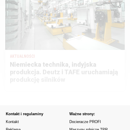
AKTUALNOŚCI
Niemiecka technika, indyjska
produkcja. Deutz i TAFE uruchamiają
produkcję silników
Kontakt i regulaminy
Ważne strony:
Kontakt
Docieracze PROFI
Reklama
Maszyny rolnicze TPR