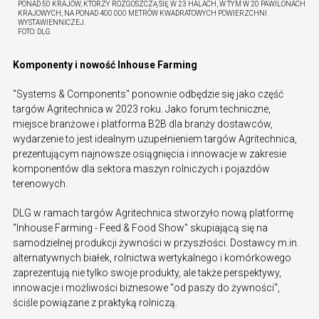
PONAD 50 KRAJÓW, KTÓRZY ROZGOSZCZĄ SIĘ W 23 HALACH, W TYM W 20 PAWILONACH
KRAJOWYCH, NA PONAD 400 000 METRÓW KWADRATOWYCH POWIERZCHNI
WYSTAWIENNICZEJ.
FOTO:
DLG
Komponenty i nowość Inhouse Farming
"Systems & Components" ponownie odbędzie się jako część
targów Agritechnica w 2023 roku. Jako forum techniczne,
miejsce branżowe i platforma B2B dla branży dostawców,
wydarzenie to jest idealnym uzupełnieniem targów Agritechnica,
prezentującym najnowsze osiągnięcia i innowacje w zakresie
komponentów dla sektora maszyn rolniczych i pojazdów
terenowych.
DLG w ramach targów Agritechnica stworzyło nową platformę
"Inhouse Farming - Feed & Food Show" skupiającą się na
samodzielnej produkcji żywności w przyszłości. Dostawcy m.in.
alternatywnych białek, rolnictwa wertykalnego i komórkowego
zaprezentują nie tylko swoje produkty, ale także perspektywy,
innowacje i możliwości biznesowe "od paszy do żywności",
ściśle powiązane z praktyką rolniczą.