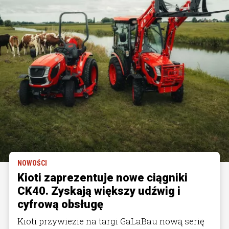
NOWOŚCI
Kioti zaprezentuje nowe ciągniki
CK40. Zyskają większy udźwig i
cyfrową obsługę
Kioti przywiezie na targi GaLaBau nową serię