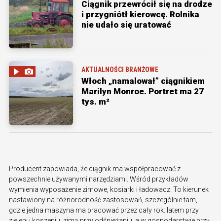
Ciągnik przewrócił się na drodze
i przygniótł kierowcę. Rolnika
nie udało się uratować
AKTUALNOŚCI BRANŻOWE
Włoch „namalował” ciągnikiem
Marilyn Monroe. Portret ma 27
tys. m²
Producent zapowiada, że ciągnik ma współpracować z
powszechnie używanymi narzędziami. Wśród przykładów
wymienia wyposażenie zimowe, kosiarki i ładowacz. To kierunek
nastawiony na różnorodność zastosowań, szczególnie tam,
gdzie jedna maszyna ma pracować przez cały rok: latem przy
zieleni i koszeniu, zimą przy odśnieżaniu, a w gospodarstwie przy