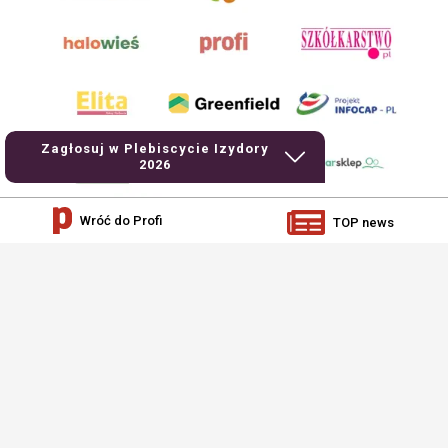
Zagłosuj w Plebiscycie Izydory
2026
Wróć do Profi
TOP news
AgroHorti Media Sp. z o.o. ul. Metalowa 5, 60-118 Poznań. Akta rejestrowe
przechowywane w Sądzie Rejonowym Poznań - Nowe Miasto i Wilda w Poznaniu,
VIII Wydziale Gospodarczym, KRS 0001116269, NIP 7792573719, REGON
529158846, kapitał zakładowy: 3.608.000 PLN.
Wszystkie prezentowane w ramach niniejszego portalu treści są własnością
AgroHorti Media Sp. z o.o, są zastrzeżone i chronione prawem autorskim,
kopiowanie i dalsze rozpowszechnianie treści jest zabronione. (art. 25 ust. 1 pkt
1b ustawy z 4 lutego 1994 roku o prawie autorskim i prawach pokrewnych.