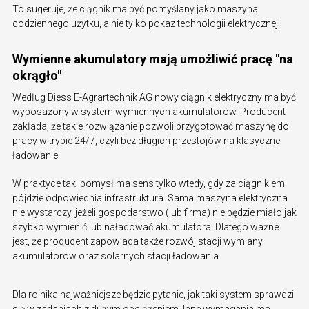
To sugeruje, że ciągnik ma być pomyślany jako maszyna
codziennego użytku, a nie tylko pokaz technologii elektrycznej.
Wymienne akumulatory mają umożliwić pracę "na
okrągło"
Według Diess E-Agrartechnik AG nowy ciągnik elektryczny ma być
wyposażony w system wymiennych akumulatorów. Producent
zakłada, że takie rozwiązanie pozwoli przygotować maszynę do
pracy w trybie 24/7, czyli bez długich przestojów na klasyczne
ładowanie.
W praktyce taki pomysł ma sens tylko wtedy, gdy za ciągnikiem
pójdzie odpowiednia infrastruktura. Sama maszyna elektryczna
nie wystarczy, jeżeli gospodarstwo (lub firma) nie będzie miało jak
szybko wymienić lub naładować akumulatora. Dlatego ważne
jest, że producent zapowiada także rozwój stacji wymiany
akumulatorów oraz solarnych stacji ładowania.
Dla rolnika najważniejsze będzie pytanie, jak taki system sprawdzi
się w zadaniach z dużym obciążeniem. Inne wymagania ma