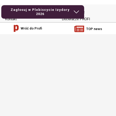
Zagłosuj w Plebiscycie Izydory
Kontakt i regulaminy
Ważne strony:
2026
Kontakt
Docieracze PROFI
Reklama
Maszyny rolnicze TPR
Wróć do Profi
TOP news
Polityka prywatności
Technika rolnicza top agrar
Regulamin
Traktorpool
RODO
Profi.de
Produkty dla fanów maszyn
Kategorie
rolniczych
Aktualności
Kubek termiczny 440 ml - Profi
Testy
Kubek Urodzony do jazdy
Używane
traktorem
Elektronika
Koszulka męska Profi -
urodzony do jazdy traktorem
Warsztat
Czapka z daszkiem – Profi
Jak to działa
Dla młodych