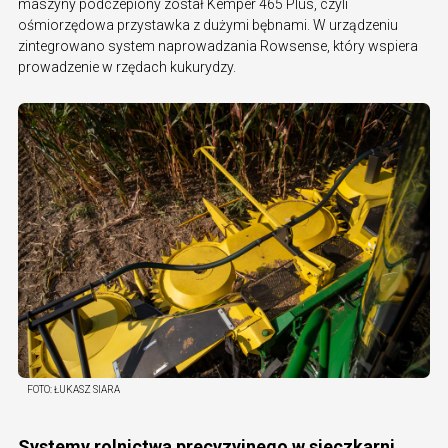
maszyny podczepiony został Kemper 465 Plus, czyli
ośmiorzędowa przystawka z dużymi bębnami. W urządzeniu
zintegrowano system naprowadzania Rowsense, który wspiera
prowadzenie w rzędach kukurydzy.
FOTO:
ŁUKASZ SIARA
Systemy rolnictwa precyzyjnego w sieczkarni