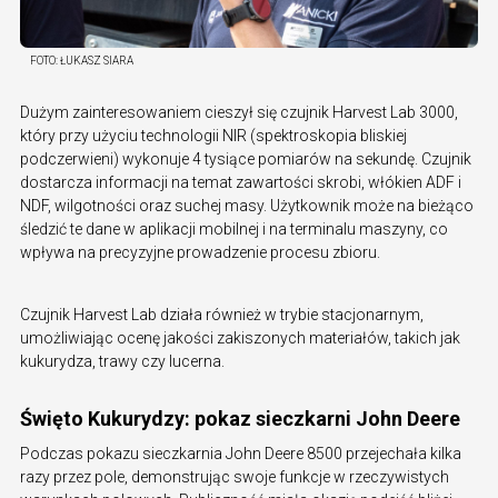
FOTO:
ŁUKASZ SIARA
Dużym zainteresowaniem cieszył się czujnik Harvest Lab 3000,
który przy użyciu technologii NIR (spektroskopia bliskiej
podczerwieni) wykonuje 4 tysiące pomiarów na sekundę. Czujnik
dostarcza informacji na temat zawartości skrobi, włókien ADF i
NDF, wilgotności oraz suchej masy. Użytkownik może na bieżąco
śledzić te dane w aplikacji mobilnej i na terminalu maszyny, co
wpływa na precyzyjne prowadzenie procesu zbioru.
Czujnik Harvest Lab działa również w trybie stacjonarnym,
umożliwiając ocenę jakości zakiszonych materiałów, takich jak
kukurydza, trawy czy lucerna.
Święto Kukurydzy: pokaz sieczkarni John Deere
Podczas pokazu sieczkarnia John Deere 8500 przejechała kilka
razy przez pole, demonstrując swoje funkcje w rzeczywistych