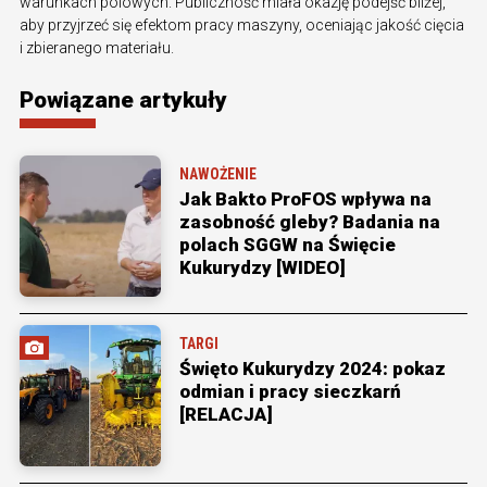
warunkach polowych. Publiczność miała okazję podejść bliżej,
aby przyjrzeć się efektom pracy maszyny, oceniając jakość cięcia
i zbieranego materiału.
Powiązane artykuły
NAWOŻENIE
Jak Bakto ProFOS wpływa na
zasobność gleby? Badania na
polach SGGW na Święcie
Kukurydzy [WIDEO]
TARGI
Święto Kukurydzy 2024: pokaz
odmian i pracy sieczkarń
[RELACJA]