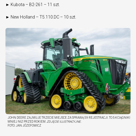
► Kubota – B2-261 – 11 szt.
► New Holland – T5.110.DC – 10 szt.
JOHN DEERE ZAJMUJE TRZECIE MIEJSCE ZA SPRAWĄ 59 REJESTRACJI. TO 54 CIĄGNIKI
MNIEJ NIŻ PRZED ROKIEM.
ZDJĘCIE ILUSTRACYJNE.
FOTO:
JAN JÓZEFOWICZ