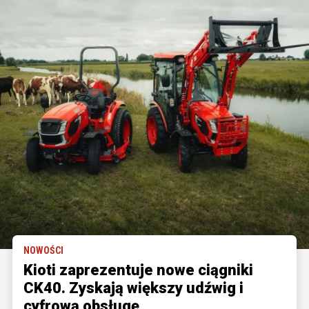
NOWOŚCI
Kioti zaprezentuje nowe ciągniki
CK40. Zyskają większy udźwig i
cyfrową obsługę