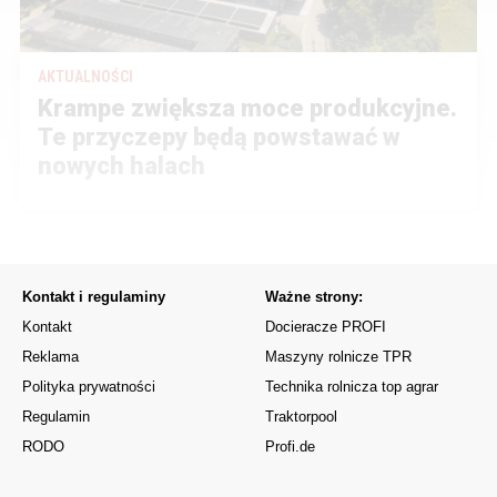
AKTUALNOŚCI
Krampe zwiększa moce produkcyjne.
Te przyczepy będą powstawać w
nowych halach
Kontakt i regulaminy
Ważne strony:
Kontakt
Docieracze PROFI
Reklama
Maszyny rolnicze TPR
Polityka prywatności
Technika rolnicza top agrar
Regulamin
Traktorpool
RODO
Profi.de