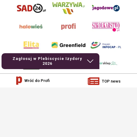
Zagłosuj w Plebiscycie Izydory
2026
Wróć do Profi
TOP news
AgroHorti Media Sp. z o.o. ul. Metalowa 5, 60-118 Poznań. Akta rejestrowe
przechowywane w Sądzie Rejonowym Poznań - Nowe Miasto i Wilda w Poznaniu,
VIII Wydziale Gospodarczym, KRS 0001116269, NIP 7792573719, REGON
529158846, kapitał zakładowy: 3.608.000 PLN.
Wszystkie prezentowane w ramach niniejszego portalu treści są własnością
AgroHorti Media Sp. z o.o, są zastrzeżone i chronione prawem autorskim,