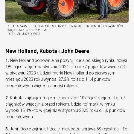
KUBOTA ZAJMUJE DRUGIE MIEJSCE DZIĘKI 107 REJESTRACJOM. TO O 7 CIĄGNIKÓW
WIĘCEJ NIŻ PRZED ROKIEM.
FOTO:
JAN JÓZEFOWICZ
New Holland, Kubota i John Deere
1.
New Holland ponownie na pozycji lidera polskiego rynku dzięki
189 rejestracjom w styczniu 2024 r. To o 77 pojazdów więcej niż
w styczniu 2023 r. Udział marki New Holland po pierwszym
miesiącu 2023 roku wynosi 27,2%, to aż o 11,4 punktów
procentowych więcej niż przed rokiem.
2.
Kubota zajmuje drugie miejsce dzięki 107 rejestracjom. To o 7
ciągników więcej niż przed rokiem. Udział tej marki w rynku
wynosi 15,4% - to więcej niż w styczniu 2023 roku o 1,6 punktów
procentowych.
3.
John Deere zajmuje trzecie miejsce za sprawą 59 rejestracji. To