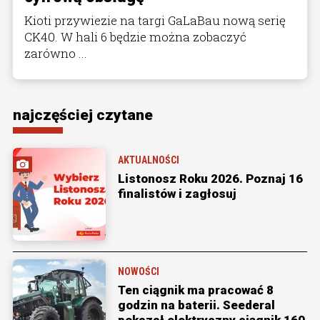
Kioti przywiezie na targi GaLaBau nową serię
CK40. W hali 6 będzie można zobaczyć
zarówno ...
najczęściej czytane
AKTUALNOŚCI
Listonosz Roku 2026. Poznaj 16
finalistów i zagłosuj
NOWOŚCI
Ten ciągnik ma pracować 8
godzin na baterii. Seederal
pokazał elektryczny ciągnik 160