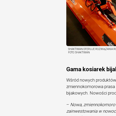
SHAKTIMAN OFERUJE ROZWIĄZANIA RO
FOTO:
SHAKTIMAN
Gama kosiarek bij
Wśród nowych produktów S
zmiennokomorowa prasa zw
bijakowych. Nowości prod
–
Nowa, zmiennokomorowa
zainwestowania w nowocz