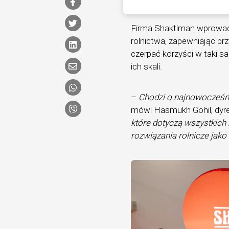
Firma Shaktiman wprowadz
rolnictwa, zapewniając pr
czerpać korzyści w taki s
ich skali.
–
Chodzi o najnowocześni
mówi Hasmukh Gohil, dyre
które dotyczą wszystkich 
rozwiązania rolnicze jak