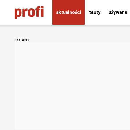
aktualności
testy
używane