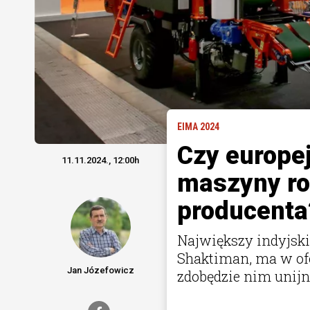
EIMA 2024
Czy europej
11.11.2024., 12:00h
maszyny ro
producenta
Największy indyjski
Shaktiman, ma w ofe
Jan Józefowicz
zdobędzie nim unijn