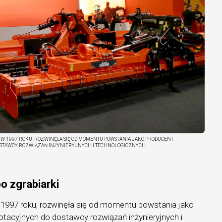
 W 1997 ROKU, ROZWINĘŁA SIĘ OD MOMENTU POWSTANIA JAKO PRODUCENT
STAWCY ROZWIĄZAŃ INŻYNIERYJNYCH I TECHNOLOGICZNYCH.
o zgrabiarki
 1997 roku, rozwinęła się od momentu powstania jako
otacyjnych do dostawcy rozwiązań inżynieryjnych i