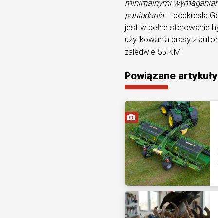
minimalnymi wymaganiami
posiadania
– podkreśla Go
jest w pełne sterowanie 
użytkowania prasy z aut
zaledwie 55 KM.
Powiązane artykuły