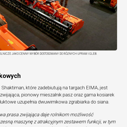
LNICZE JAKO CENNY WYBÓR DOSTOSOWANY DO RÓŻNYCH UPRAW I GLEB.
akowych
haktiman, które zadebiutują na targach EIMA, jest
ijająca, pionowy mieszalnik pasz oraz gama kosiarek
uktowe uzupełnia dwuwirnikowa zgrabiarka do siana.
 prasa zwijająca daje rolnikom możliwość
esną maszynę z atrakcyjnym zestawem funkcji, w tym