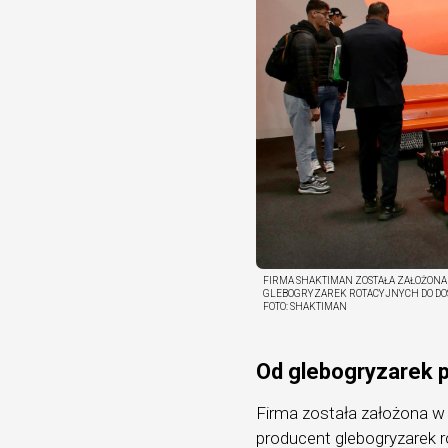
FIRMA SHAKTIMAN ZOSTAŁA ZAŁOŻONA
GLEBOGRYZAREK ROTACYJNYCH DO DO
FOTO:
SHAKTIMAN
Od glebogryzarek p
Firma została założona w
producent glebogryzarek r