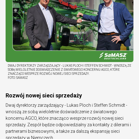
DWAJ DYREKTORZY ZARZĄDZAJĄCY - LUKAS PLOCH I STEFFEN SCHMIDT - WNOSZĄ ZE
SOBĄ WIELOLETNIE DOŚWIADCZENIE Z ŚWIATOWEGO KONCERNU AGCO, KTÓRE
ZNACZĄCO WESPRZE ROZWÓJ NOWEJ SIECI SPRZEDAŻY.
FOTO:
SAMASZ
Rozwój nowej sieci sprzedaży
Dwaj dyrektorzy zarządzający - Lukas Ploch i Steffen Schmidt -
wnoszą ze sobą wieloletnie doświadczenie z światowego
koncernu AGCO, które znacząco wesprze rozwój nowej sieci
sprzedaży. Zespół będzie odpowiedzialny za kontakty z dilerami i
partnerami biznesowymi, a także za dalszą ekspansję sieci
sprzedaży w Niemczech.