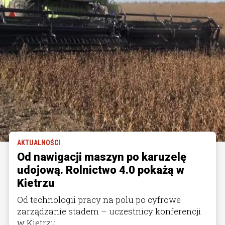
AKTUALNOŚCI
Od nawigacji maszyn po karuzelę
udojową. Rolnictwo 4.0 pokażą w
Kietrzu
Od technologii pracy na polu po cyfrowe
zarządzanie stadem – uczestnicy konferencji
w Kietrzu ...