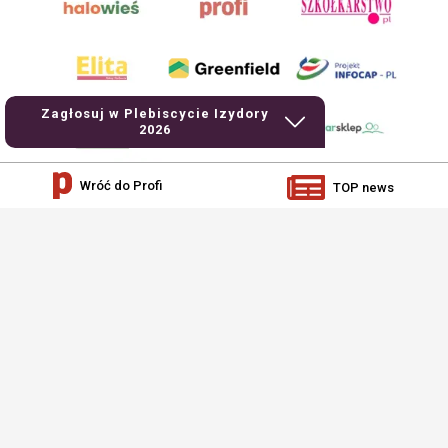
Zagłosuj w Plebiscycie Izydory
2026
Wróć do Profi
TOP news
AgroHorti Media Sp. z o.o. ul. Metalowa 5, 60-118 Poznań. Akta rejestrowe
przechowywane w Sądzie Rejonowym Poznań - Nowe Miasto i Wilda w Poznaniu,
VIII Wydziale Gospodarczym, KRS 0001116269, NIP 7792573719, REGON
529158846, kapitał zakładowy: 3.608.000 PLN.
Wszystkie prezentowane w ramach niniejszego portalu treści są własnością
AgroHorti Media Sp. z o.o, są zastrzeżone i chronione prawem autorskim,
kopiowanie i dalsze rozpowszechnianie treści jest zabronione. (art. 25 ust. 1 pkt
1b ustawy z 4 lutego 1994 roku o prawie autorskim i prawach pokrewnych.