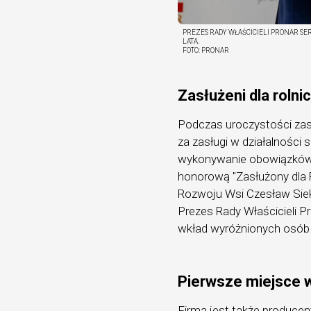
PREZES RADY WŁAŚCICIELI PRONAR SE
LATA.
FOTO:
PRONAR
Zasłużeni dla rolni
Podczas uroczystości zas
za zasługi w działalnośc
wykonywanie obowiązków 
honorową "Zasłużony dla R
Rozwoju Wsi Czesław Siek
Prezes Rady Właścicieli P
wkład wyróżnionych osób 
Pierwsze miejsce 
Firma jest także producen