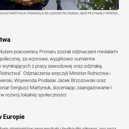
RGIUSZ MARTYNIUK, PODKREŚLIŁ WYJĄTKOWE WYZWANIA, JAKIE PRZYNIOSŁY OSTATNIE
ctwa
łużeni pracownicy Pronaru zostali odznaczeni medalami
i społecznej, za wzorowe, wyjątkowo sumienne
wynikających z pracy zawodowej oraz odznaką
olnictwa". Odznaczenia wręczyli Minister Rolnictwa i
ierski, Wojewoda Podlaski Jacek Brzozowski oraz
ronar Sergiusz Martyniuk, doceniając zaangażowanie i
w rozwój lokalnej społeczności.
w Europie
tem elementów pneumatyki i hydrauliki siłowej, osi oraz