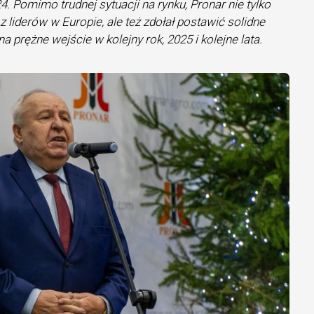
4. Pomimo trudnej sytuacji na rynku, Pronar nie tylko
z liderów w Europie, ale też zdołał postawić solidne
 prężne wejście w kolejny rok, 2025 i kolejne lata.