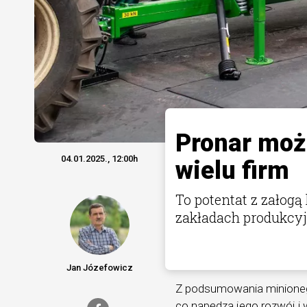
Pronar moż
04.01.2025., 12:00h
wielu firm
To potentat z załog
zakładach produkcy
Jan Józefowicz
Z podsumowania minionego
co napędza jego rozwój i w