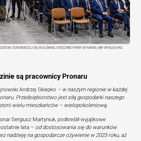
OŚĆMI ZGROMADZILI SIĘ W GŁÓWNEJ SIEDZIBIE FIRMY W NARWI, ABY WYSŁUCHAĆ
zinie są pracownicy Pronaru
jnowski Andrzej Skiepko
– w naszym regionie w każdej
onaru. Przedsiębiorstwo jest siłą gospodarki naszego
historii wielu mieszkańców – wielopokoleniową.
ronar Sergiusz Martyniuk, podkreślił wyjątkowe
 ostatnie lata –
od dostosowania się do warunków
zez nadzieję na gospodarcze ożywienie w 2023 roku, aż