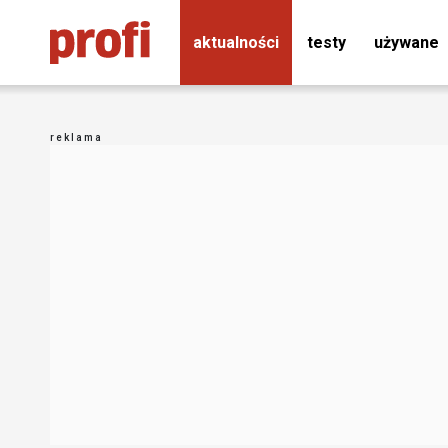
aktualności
testy
używane