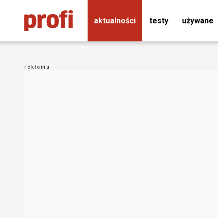
aktualności
testy
używane