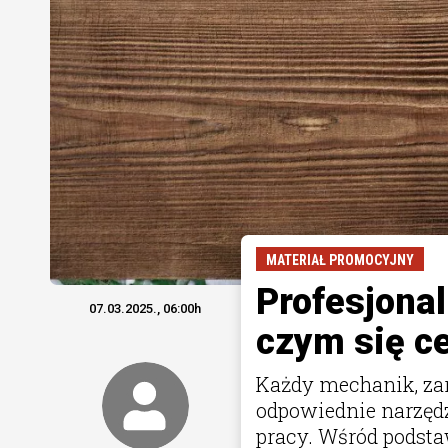
MATERIAŁ PROMOCYJNY
Profesjona
07.03.2025., 06:00h
czym się c
Każdy mechanik, zaró
odpowiednie narzędzi
pracy. Wśród podst