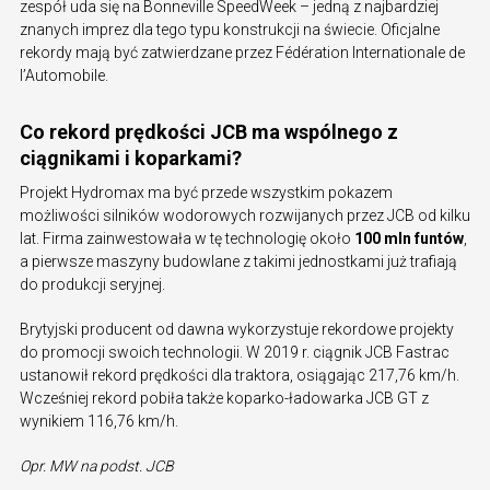
zespół uda się na Bonneville SpeedWeek – jedną z najbardziej
znanych imprez dla tego typu konstrukcji na świecie. Oficjalne
rekordy mają być zatwierdzane przez Fédération Internationale de
l’Automobile.
Co rekord prędkości JCB ma wspólnego z
ciągnikami i koparkami?
Projekt Hydromax ma być przede wszystkim pokazem
możliwości silników wodorowych rozwijanych przez JCB od kilku
lat. Firma zainwestowała w tę technologię około
100 mln funtów
,
a pierwsze maszyny budowlane z takimi jednostkami już trafiają
do produkcji seryjnej.
Brytyjski producent od dawna wykorzystuje rekordowe projekty
do promocji swoich technologii. W 2019 r. ciągnik JCB Fastrac
ustanowił rekord prędkości dla traktora, osiągając 217,76 km/h.
Wcześniej rekord pobiła także koparko-ładowarka JCB GT z
wynikiem 116,76 km/h.
Opr. MW na podst. JCB