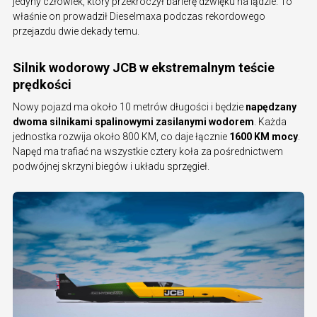
jedyny człowiek, który przekroczył barierę dźwięku na lądzie. To
właśnie on prowadził Dieselmaxa podczas rekordowego
przejazdu dwie dekady temu.
Silnik wodorowy JCB w ekstremalnym teście
prędkości
Nowy pojazd ma około 10 metrów długości i będzie
napędzany
dwoma silnikami spalinowymi zasilanymi wodorem
. Każda
jednostka rozwija około 800 KM, co daje łącznie
1600 KM mocy
.
Napęd ma trafiać na wszystkie cztery koła za pośrednictwem
podwójnej skrzyni biegów i układu sprzęgieł.