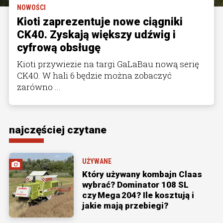
NOWOŚCI
Kioti zaprezentuje nowe ciągniki
CK40. Zyskają większy udźwig i
cyfrową obsługę
Kioti przywiezie na targi GaLaBau nową serię
CK40. W hali 6 będzie można zobaczyć
zarówno ...
najczęściej czytane
UŻYWANE
Który używany kombajn Claas
wybrać? Dominator 108 SL
czy Mega 204? Ile kosztują i
jakie mają przebiegi?