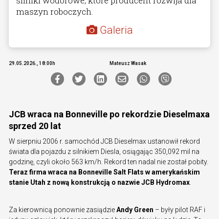
silniki wodorowe, które producent rozwija dla
maszyn roboczych.
Galeria
29.05.2026., 18:00h
Mateusz Wasak
JCB wraca na Bonneville po rekordzie Dieselmaxa
sprzed 20 lat
W sierpniu 2006 r. samochód JCB Dieselmax ustanowił rekord
świata dla pojazdu z silnikiem Diesla, osiągając 350,092 mil na
godzinę, czyli około 563 km/h. Rekord ten nadal nie został pobity.
Teraz firma wraca na Bonneville Salt Flats w amerykańskim
stanie Utah z nową konstrukcją o nazwie JCB Hydromax
.
Za kierownicą ponownie zasiądzie
Andy Green
– były pilot RAF i