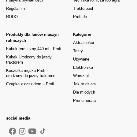
Polityka prywatności
Technika rolnicza top agrar
Regulamin
Traktorpool
RODO
Profi.de
Produkty dla fanów maszyn
Kategorie
rolniczych
Aktualności
Kubek termiczny 440 ml - Profi
Testy
Kubek Urodzony do jazdy
Używane
traktorem
Elektronika
Koszulka męska Profi -
urodzony do jazdy traktorem
Warsztat
Czapka z daszkiem – Profi
Jak to działa
Dla młodych
Prenumerata
social media