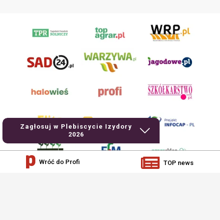
Zagłosuj w Plebiscycie Izydory
2026
Wróć do Profi
TOP news
AgroHorti Media Sp. z o.o. ul. Metalowa 5, 60-118 Poznań. Akta rejestrowe