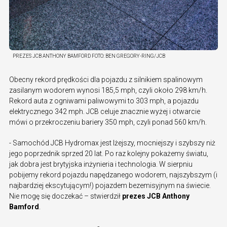
PREZES JCB ANTHONY BAMFORD
FOTO:
BEN GREGORY-RING/JCB
Obecny rekord prędkości dla pojazdu z silnikiem spalinowym
zasilanym wodorem wynosi 185,5 mph, czyli około 298 km/h.
Rekord auta z ogniwami paliwowymi to 303 mph, a pojazdu
elektrycznego 342 mph. JCB celuje znacznie wyżej i otwarcie
mówi o przekroczeniu bariery 350 mph, czyli ponad 560 km/h.
- Samochód JCB Hydromax jest lżejszy, mocniejszy i szybszy niż
jego poprzednik sprzed 20 lat. Po raz kolejny pokażemy światu,
jak dobra jest brytyjska inżynieria i technologia. W sierpniu
pobijemy rekord pojazdu napędzanego wodorem, najszybszym (i
najbardziej ekscytującym!) pojazdem bezemisyjnym na świecie.
Nie mogę się doczekać – stwierdził
prezes JCB Anthony
Bamford
.