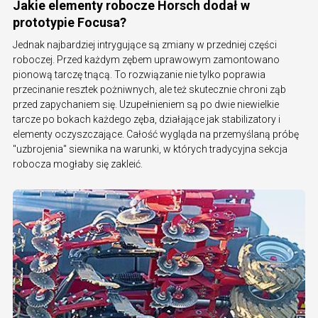
Jakie elementy robocze Horsch dodał w
prototypie Focusa?
Jednak najbardziej intrygujące są zmiany w przedniej części
roboczej. Przed każdym zębem uprawowym zamontowano
pionową tarczę tnącą. To rozwiązanie nie tylko poprawia
przecinanie resztek pożniwnych, ale też skutecznie chroni ząb
przed zapychaniem się. Uzupełnieniem są po dwie niewielkie
tarcze po bokach każdego zęba, działające jak stabilizatory i
elementy oczyszczające. Całość wygląda na przemyślaną próbę
"uzbrojenia" siewnika na warunki, w których tradycyjna sekcja
robocza mogłaby się zakleić.