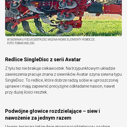
W SIEWNIKU FOCUS DOSTRZEC MOŻNA NOWE ELEMENTY ROBOCZE.
FOTO:
TOBIAS WELDIG
Redlice SingleDisc z serii Avatar
Z tyłu też nie brakuje ciekawostek. Na trzypunktowym układzie
zawieszenia pracuje znana z siewników Avatar szyna siewna typu
SingleDisc. To redlice, które dobrze radzą sobie w uproszczonej
uprawie i mają zapewnić precyzyjne odkładanie nasion, nawet
przy dużej ilości resztek.
Podwójne głowice rozdzielające – siew i
nawożenie za jednym razem
Uwagę zwracają także dwie głowice rozdzielające i osobne