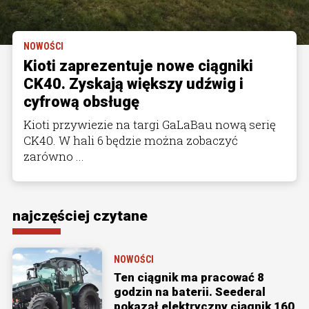
NOWOŚCI
Kioti zaprezentuje nowe ciągniki
CK40. Zyskają większy udźwig i
cyfrową obsługę
Kioti przywiezie na targi GaLaBau nową serię
CK40. W hali 6 będzie można zobaczyć
zarówno ...
najczęściej czytane
NOWOŚCI
Ten ciągnik ma pracować 8
godzin na baterii. Seederal
pokazał elektryczny ciągnik 160