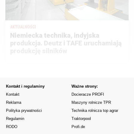
AKTUALNOŚCI
Niemiecka technika, indyjska
produkcja. Deutz i TAFE uruchamiają
produkcję silników
Kontakt i regulaminy
Ważne strony:
Kontakt
Docieracze PROFI
Reklama
Maszyny rolnicze TPR
Polityka prywatności
Technika rolnicza top agrar
Regulamin
Traktorpool
RODO
Profi.de