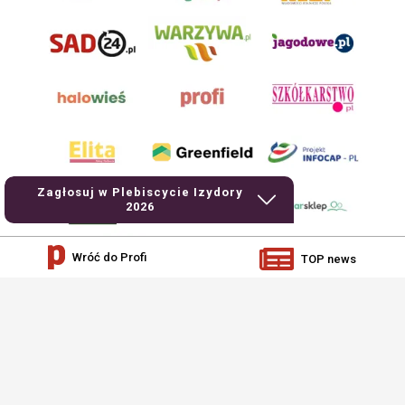
Zagłosuj w Plebiscycie Izydory
2026
Wróć do Profi
TOP news
AgroHorti Media Sp. z o.o. ul. Metalowa 5, 60-118 Poznań. Akta rejestrowe
przechowywane w Sądzie Rejonowym Poznań - Nowe Miasto i Wilda w Poznaniu,
VIII Wydziale Gospodarczym, KRS 0001116269, NIP 7792573719, REGON
529158846, kapitał zakładowy: 3.608.000 PLN.
Wszystkie prezentowane w ramach niniejszego portalu treści są własnością