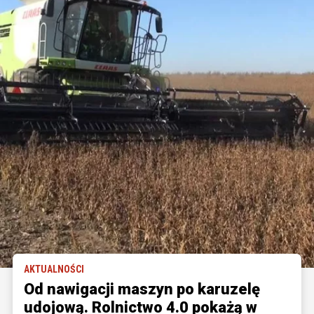
AKTUALNOŚCI
Od nawigacji maszyn po karuzelę
udojową. Rolnictwo 4.0 pokażą w