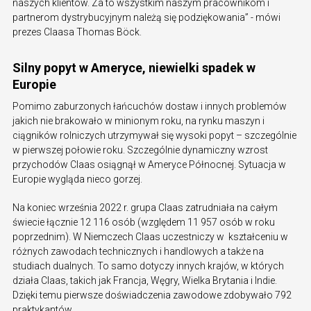
naszych klientów. Za to wszystkim naszym pracownikom i
partnerom dystrybucyjnym należą się podziękowania” - mówi
prezes Claasa Thomas Böck.
Silny popyt w Ameryce, niewielki spadek w
Europie
Pomimo zaburzonych łańcuchów dostaw i innych problemów
jakich nie brakowało w minionym roku, na rynku maszyn i
ciągników rolniczych utrzymywał się wysoki popyt – szczególnie
w pierwszej połowie roku. Szczególnie dynamiczny wzrost
przychodów Claas osiągnął w Ameryce Północnej. Sytuacja w
Europie wygląda nieco gorzej.
Na koniec września 2022 r. grupa Claas zatrudniała na całym
świecie łącznie 12 116 osób (względem 11 957 osób w roku
poprzednim). W Niemczech Claas uczestniczy w kształceniu w
różnych zawodach technicznych i handlowych a także na
studiach dualnych. To samo dotyczy innych krajów, w których
działa Claas, takich jak Francja, Węgry, Wielka Brytania i Indie.
Dzięki temu pierwsze doświadczenia zawodowe zdobywało 792
praktykantów.