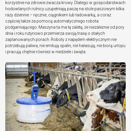
korzystnie na zdrowie żwacza krowy. Dlatego w gospodarstwach
hodowlanych rolnicy uzupełniają paszę na stole paszowym kilka
razy dziennie – ręcznie, ciągnikiem lub ładowarką, a coraz
częściej także za pomocą automatycznego robota
podgarniającego. Maszyna ta ma tę zaletę, że niezależnie od pory
dnia i roku rutynowo przemierza swoją trasę o stałych
zaplanowanych porach. Roboty z napędem elektrycznym nie
potrzebują paliwa, nie emitują spalin, nie hałasują, nie biorą urlopu
i pracują chętnie również w niedziele i święta.