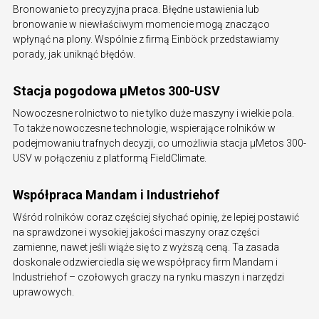
Bronowanie to precyzyjna praca. Błędne ustawienia lub
bronowanie w niewłaściwym momencie mogą znacząco
wpłynąć na plony. Wspólnie z firmą Einböck przedstawiamy
porady, jak uniknąć błędów.
Stacja pogodowa µMetos 300-USV
Nowoczesne rolnictwo to nie tylko duże maszyny i wielkie pola.
To także nowoczesne technologie, wspierające rolników w
podejmowaniu trafnych decyzji, co umożliwia stacja µMetos 300-
USV w połączeniu z platformą FieldClimate.
Współpraca Mandam i Industriehof
Wśród rolników coraz częściej słychać opinię, że lepiej postawić
na sprawdzone i wysokiej jakości maszyny oraz części
zamienne, nawet jeśli wiąże się to z wyższą ceną. Ta zasada
doskonale odzwierciedla się we współpracy firm Mandam i
Industriehof – czołowych graczy na rynku maszyn i narzędzi
uprawowych.