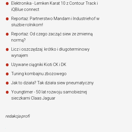
Elektronika - Lemken Karat 10 z Contour Track i
iQBlue connect
Reportaż: Partnerstwo Mandam i Industriehof w
służbie rolnikom!
Reportaż: Od czego zacząć siew ze zmienną
normą?
Licz i oszczędzaj: krótko i długoterminowy
wynajem
Używane ciągniki Kioti CK i DK
Tuning kombajnu zbożowego
Jak to działa? Tak działa siew pneumatyczny
Youngtimer - 50 lat rozwoju samobieżnej
sieczkarni Claas Jaguar
redakcja profi