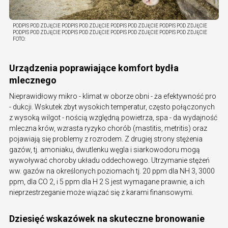
PODPIS POD ZDJĘCIE PODPIS POD ZDJĘCIE PODPIS POD ZDJĘCIE PODPIS POD ZDJĘCIE
PODPIS POD ZDJĘCIE PODPIS POD ZDJĘCIE PODPIS POD ZDJĘCIE PODPIS POD ZDJĘCIE
FOTO:
Urządzenia poprawiające komfort bydła
mlecznego
Nieprawidłowy mikro - klimat w oborze obni - ża efektywność pro
- dukcji. Wskutek zbyt wysokich temperatur, często połączonych
z wysoką wilgot - nością względną powietrza, spa - da wydajność
mleczna krów, wzrasta ryzyko chorób (mastitis, metritis) oraz
pojawiają się problemy z rozrodem. Z drugiej strony stężenia
gazów, tj. amoniaku, dwutlenku węgla i siarkowodoru mogą
wywoływać choroby układu oddechowego. Utrzymanie stężeń
ww. gazów na określonych poziomach tj. 20 ppm dla NH 3, 3000
ppm, dla CO 2, i 5 ppm dla H 2 S jest wymagane prawnie, a ich
nieprzestrzeganie może wiązać się z karami finansowymi.
Dziesięć wskazówek na skuteczne bronowanie