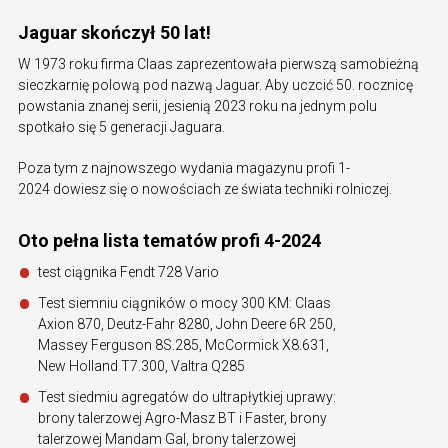
Jaguar skończył 50 lat!
W 1973 roku firma Claas zaprezentowała pierwszą samobieżną
sieczkarnię polową pod nazwą Jaguar. Aby uczcić 50. rocznicę
powstania znanej serii, jesienią 2023 roku na jednym polu
spotkało się 5 generacji Jaguara.
Poza tym z najnowszego wydania magazynu profi 1-
2024 dowiesz się o nowościach ze świata techniki rolniczej.
Oto pełna lista tematów profi 4-2024
test ciągnika Fendt 728 Vario
Test siemniu ciągników o mocy 300 KM: Claas
Axion 870, Deutz-Fahr 8280, John Deere 6R 250,
Massey Ferguson 8S.285, McCormick X8.631,
New Holland T7.300, Valtra Q285
Test siedmiu agregatów do ultrapłytkiej uprawy:
brony talerzowej Agro-Masz BT i Faster, brony
talerzowej Mandam Gal, brony talerzowej