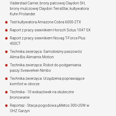
Väderstad Carrier, brony palcowej Claydon SH,
brony mulczowej Claydon TerraStar, kultywatora
Kuhn Prolander.
Test kultywatora Amazone Cobra 6000-2TX
Raport z pracy siewnikiem Horsch Solus 1047 SX
Raport z pracy siewnikiem Novag T-Force Plus
450CT
Technika zwierzęca: Samobieżny paszowóz
Alima-Bis Alimamix Motion
Technika zwierzęca: Robot do podgarniania
paszy Sveaverken Nimbo
Technika zwierzęca: Urządzenia poprawiające
komfort w oborze
Technika - 10 wskazówek na skuteczne
bronowanie
Reportaż - Stacja pogodowa µMetos 300-USW w
OHZ Garzyn