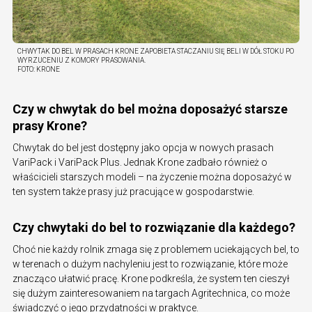
CHWYTAK DO BEL W PRASACH KRONE ZAPOBIETA STACZANIU SIĘ BELI W DÓŁ STOKU PO
WYRZUCENIU Z KOMORY PRASOWANIA.
FOTO:
KRONE
Czy w chwytak do bel można doposażyć starsze
prasy Krone?
Chwytak do bel jest dostępny jako opcja w nowych prasach
VariPack i VariPack Plus. Jednak Krone zadbało również o
właścicieli starszych modeli – na życzenie można doposażyć w
ten system także prasy już pracujące w gospodarstwie.
Czy chwytaki do bel to rozwiązanie dla każdego?
Choć nie każdy rolnik zmaga się z problemem uciekających bel, to
w terenach o dużym nachyleniu jest to rozwiązanie, które może
znacząco ułatwić pracę. Krone podkreśla, że system ten cieszył
się dużym zainteresowaniem na targach Agritechnica, co może
świadczyć o jego przydatności w praktyce.