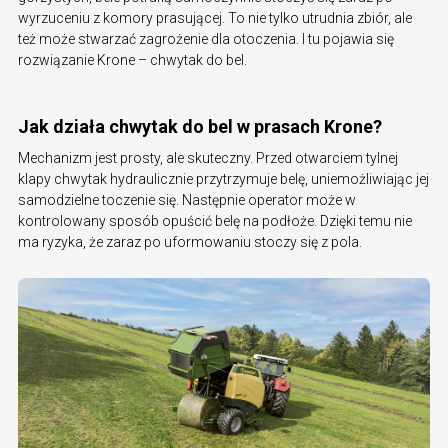
wyrzuceniu z komory prasującej. To nie tylko utrudnia zbiór, ale
też może stwarzać zagrożenie dla otoczenia. I tu pojawia się
rozwiązanie Krone – chwytak do bel.
Jak działa chwytak do bel w prasach Krone?
Mechanizm jest prosty, ale skuteczny. Przed otwarciem tylnej
klapy chwytak hydraulicznie przytrzymuje belę, uniemożliwiając jej
samodzielne toczenie się. Następnie operator może w
kontrolowany sposób opuścić belę na podłoże. Dzięki temu nie
ma ryzyka, że zaraz po uformowaniu stoczy się z pola.