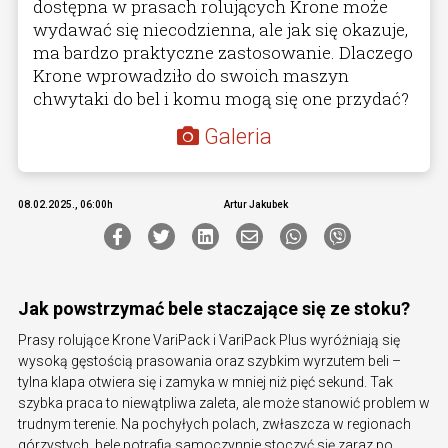
dostępna w prasach rolujących Krone może
wydawać się niecodzienna, ale jak się okazuje,
ma bardzo praktyczne zastosowanie. Dlaczego
Krone wprowadziło do swoich maszyn
chwytaki do bel i komu mogą się one przydać?
Galeria
08.02.2025., 06:00h
Artur Jakubek
Jak powstrzymać bele staczające się ze stoku?
Prasy rolujące Krone VariPack i VariPack Plus wyróżniają się
wysoką gęstością prasowania oraz szybkim wyrzutem beli –
tylna klapa otwiera się i zamyka w mniej niż pięć sekund. Tak
szybka praca to niewątpliwa zaleta, ale może stanowić problem w
trudnym terenie. Na pochyłych polach, zwłaszcza w regionach
górzystych, bele potrafią samoczynnie stoczyć się zaraz po