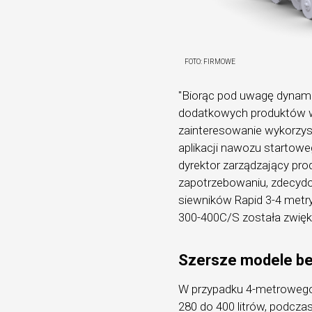
FOTO:
FIRMOWE
"Biorąc pod uwagę dynam
dodatkowych produktów w
zainteresowanie wykorzys
aplikacji nawozu startowe
dyrektor zarządzający pro
zapotrzebowaniu, zdecydow
siewników Rapid 3-4 metr
300-400C/S została zwię
Szersze modele b
W przypadku 4-metrowego 
280 do 400 litrów, podcz