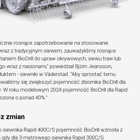
icznie rosnące zapotrzebowanie na stosowanie
raz z tradycyjnym siewem, zauważyliśmy rosnące
taniem BioDrill do upraw okrywowych, siewu traw lub
go wraz z nasionami," powiedział Björn Jeansson,
duktem - siewniki w Väderstad. "Aby sprostać temu
aliśmy się zwiększyć pojemność zbiornika BioDrill dla
y. W roku modelowym 2024 pojemność BioDrill dla Rapid
kszona o ponad 40%."
ez zmian
siewnika Rapid 400C/S pojemność BioDrill wzrosła z
as gdy dla 3-metrowego siewnika Rapid 300C/S