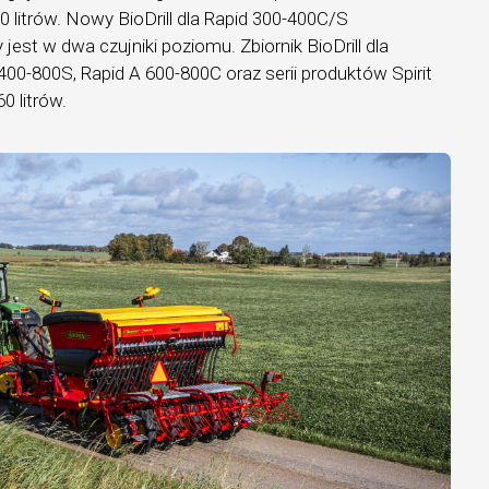
0 litrów. Nowy BioDrill dla Rapid 300-400C/S
st w dwa czujniki poziomu. Zbiornik BioDrill dla
0-800S, Rapid A 600-800C oraz serii produktów Spirit
0 litrów.