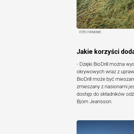
FOTO:
FIRMOWE
Jakie korzyści dod
- Dzięki BioDrill można wy
okrywowych wraz z upraw
BioDrill może być miesza
zmieszany z nasionami je
dostęp do składników odż
Björn Jeansson.