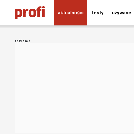
aktualności
testy
używane