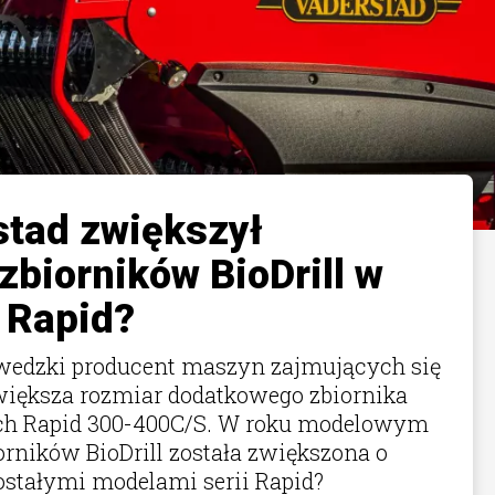
stad zwiększył
biorników BioDrill w
 Rapid?
zwedzki producent maszyn zajmujących się
większa rozmiar dodatkowego zbiornika
ach Rapid 300-400C/S. W roku modelowym
rników BioDrill została zwiększona o
ostałymi modelami serii Rapid?