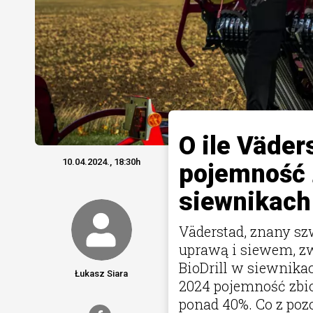
O ile Väder
10.04.2024., 18:30h
pojemność z
siewnikach
Väderstad, znany s
uprawą i siewem, z
BioDrill w siewnik
Łukasz Siara
2024 pojemność zbio
ponad 40%. Co z poz