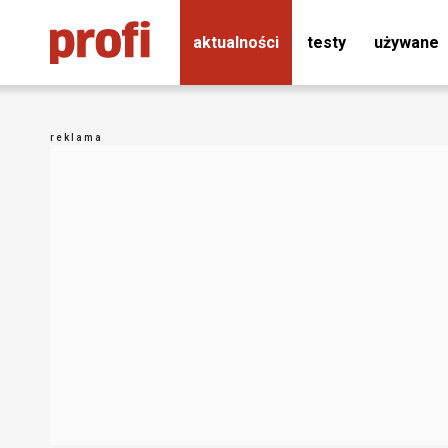
aktualności
testy
używane