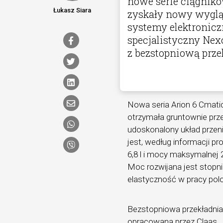
nowe serie ciągnikó
Łukasz Siara
zyskały nowy wyglą
systemy elektronicz
specjalistyczny Ne
z bezstopniową prze
Nowa seria Arion 6 Cmatic
otrzymała gruntownie prz
udoskonalony układ przen
jest, według informacji p
6,8 l i mocy maksymalne
Moc rozwijana jest stopn
elastyczność w pracy polo
Bezstopniowa przekładnia
opracowana przez Claas