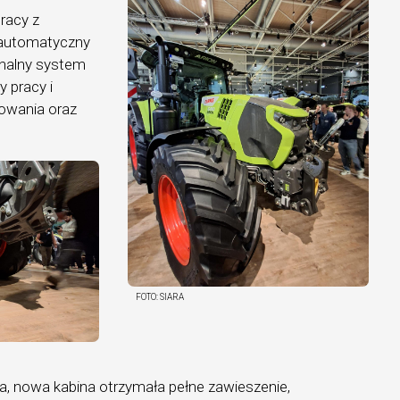
pracy z
automatyczny
onalny system
 pracy i
towania oraz
FOTO:
SIARA
, nowa kabina otrzymała pełne zawieszenie,