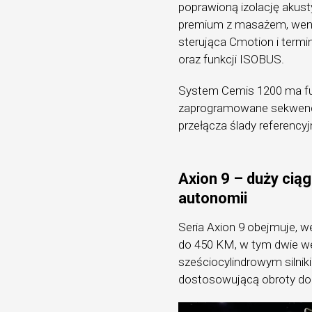
poprawioną izolację akust
premium z masażem, wenty
sterująca Cmotion i termin
oraz funkcji ISOBUS.
System Cemis 1200 ma f
zaprogramowane sekwencje
przełącza ślady referencyj
Axion 9 – duży cią
autonomii
Seria Axion 9 obejmuje, w
do 450 KM, w tym dwie we
sześciocylindrowym silniki
dostosowującą obroty do o