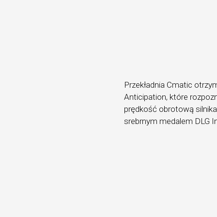
Przekładnia Cmatic otrzy
Anticipation, które rozpo
prędkość obrotową silnik
srebrnym medalem DLG In