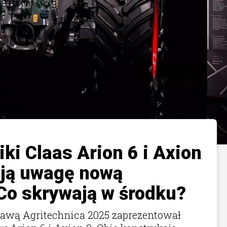
ki Claas Arion 6 i Axion
ają uwagę nową
 Co skrywają w środku?
tawą Agritechnica 2025 zaprezentował