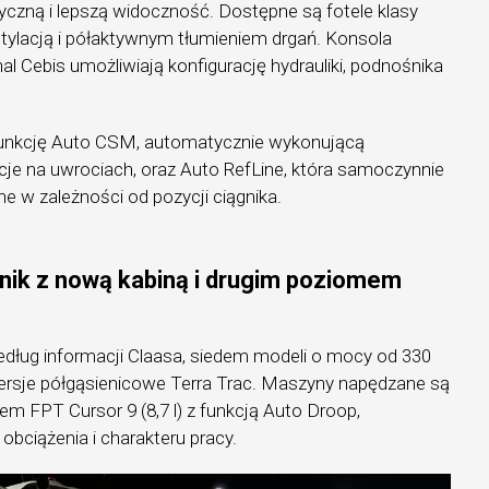
yczną i lepszą widoczność. Dostępne są fotele klasy
lacją i półaktywnym tłumieniem drgań. Konsola
al Cebis umożliwiają konfigurację hydrauliki, podnośnika
unkcję Auto CSM, automatycznie wykonującą
 na uwrociach, oraz Auto RefLine, która samoczynnie
ne w zależności od pozycji ciągnika.
gnik z nową kabiną i drugim poziomem
edług informacji Claasa, siedem modeli o mocy od 330
rsje półgąsienicowe Terra Trac. Maszyny napędzane są
em FPT Cursor 9 (8,7 l) z funkcją Auto Droop,
bciążenia i charakteru pracy.