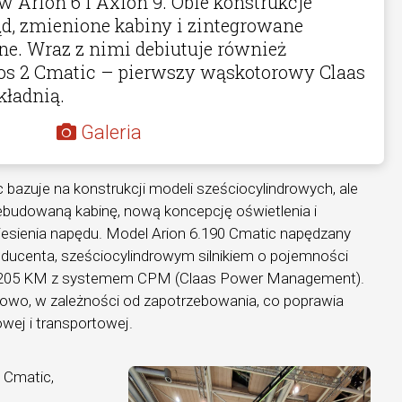
w Arion 6 i Axion 9. Obie konstrukcje
d, zmienione kabiny i zintegrowane
ne. Wraz z nimi debiutuje również
xos 2 Cmatic – pierwszy wąskotorowy Claas
kładnią.
Galeria
 bazuje na konstrukcji modeli sześciocylindrowych, ale
ebudowaną kabinę, nową koncepcję oświetlenia i
iesienia napędu. Model Arion 6.190 Cmatic napędzany
roducenta, sześciocylindrowym silnikiem o pojemności
j 205 KM z systemem CPM (Claas Power Management).
iowo, w zależności od zapotrzebowania, co poprawia
wej i transportowej.
 Cmatic,