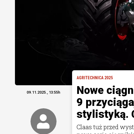
AGRITECHNICA 2025
Nowe ciągni
09.11.2025., 13:55h
9 przyciąg
stylistyką.
Claas tuż przed wys