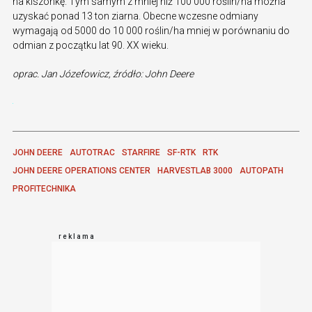
na kiszonkę. Tym samym z mniej niż 100 000 roślin/ha można
uzyskać ponad 13 ton ziarna. Obecne wczesne odmiany
wymagają od 5000 do 10 000 roślin/ha mniej w porównaniu do
odmian z początku lat 90. XX wieku.
oprac. Jan Józefowicz, źródło: John Deere
JOHN DEERE
AUTOTRAC
STARFIRE
SF-RTK
RTK
JOHN DEERE OPERATIONS CENTER
HARVESTLAB 3000
AUTOPATH
PROFITECHNIKA