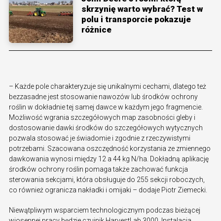
skrzynię warto wybrać? Test w
polu i transporcie pokazuje
różnice
– Każde pole charakteryzuje się unikalnymi cechami, dlatego też
bezzasadne jest stosowanie nawozów lub środków ochrony
roślin w dokładnie tej samej dawce w każdym jego fragmencie.
Możliwość wgrania szczegółowych map zasobności gleby i
dostosowanie dawki środków do szczegółowych wytycznych
pozwala stosować je świadomie i zgodnie z rzeczywistymi
potrzebami. Szacowana oszczędność korzystania ze zmiennego
dawkowania wynosi między 12 a 44 kg N/ha. Dokładną aplikację
środków ochrony roślin pomaga także zachować funkcja
sterowania sekcjami, która obsługuje do 255 sekcji roboczych,
co również ogranicza nakładki i omijaki – dodaje Piotr Ziemecki.
Niewątpliwym wsparciem technologicznym podczas bieżącej
wiosennej pracy będzie czujnik HarvestLab 3000. Instalacja