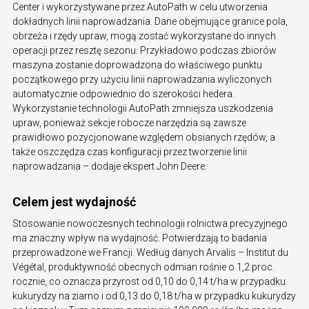
Center i wykorzystywane przez AutoPath w celu utworzenia
dokładnych linii naprowadzania. Dane obejmujące granice pola,
obrzeża i rzędy upraw, mogą zostać wykorzystane do innych
operacji przez resztę sezonu. Przykładowo podczas zbiorów
maszyna zostanie doprowadzona do właściwego punktu
początkowego przy użyciu linii naprowadzania wyliczonych
automatycznie odpowiednio do szerokości hedera.
Wykorzystanie technologii AutoPath zmniejsza uszkodzenia
upraw, ponieważ sekcje robocze narzędzia są zawsze
prawidłowo pozycjonowane względem obsianych rzędów, a
także oszczędza czas konfiguracji przez tworzenie linii
naprowadzania – dodaje ekspert John Deere.
Celem jest wydajność
Stosowanie nowoczesnych technologii rolnictwa precyzyjnego
ma znaczny wpływ na wydajność. Potwierdzają to badania
przeprowadzone we Francji. Według danych Arvalis – Institut du
Végétal, produktywność obecnych odmian rośnie o 1,2 proc.
rocznie, co oznacza przyrost od 0,10 do 0,14 t/ha w przypadku
kukurydzy na ziarno i od 0,13 do 0,18 t/ha w przypadku kukurydzy