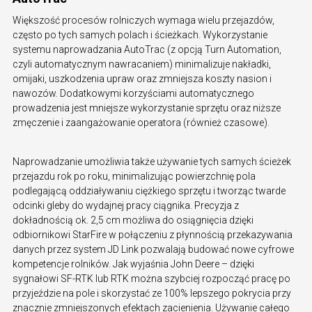
Większość procesów rolniczych wymaga wielu przejazdów,
często po tych samych polach i ścieżkach. Wykorzystanie
systemu naprowadzania AutoTrac (z opcją Turn Automation,
czyli automatycznym nawracaniem) minimalizuje nakładki,
omijaki, uszkodzenia upraw oraz zmniejsza koszty nasion i
nawozów. Dodatkowymi korzyściami automatycznego
prowadzenia jest mniejsze wykorzystanie sprzętu oraz niższe
zmęczenie i zaangażowanie operatora (również czasowe).
Naprowadzanie umożliwia także używanie tych samych ścieżek
przejazdu rok po roku, minimalizując powierzchnię pola
podlegającą oddziaływaniu ciężkiego sprzętu i tworząc twarde
odcinki gleby do wydajnej pracy ciągnika. Precyzja z
dokładnością ok. 2,5 cm możliwa do osiągnięcia dzięki
odbiornikowi StarFire w połączeniu z płynnością przekazywania
danych przez system JD Link pozwalają budować nowe cyfrowe
kompetencje rolników. Jak wyjaśnia John Deere – dzięki
sygnałowi SF-RTK lub RTK można szybciej rozpocząć pracę po
przyjeździe na pole i skorzystać ze 100% lepszego pokrycia przy
znacznie zmniejszonych efektach zacienienia. Używanie całego