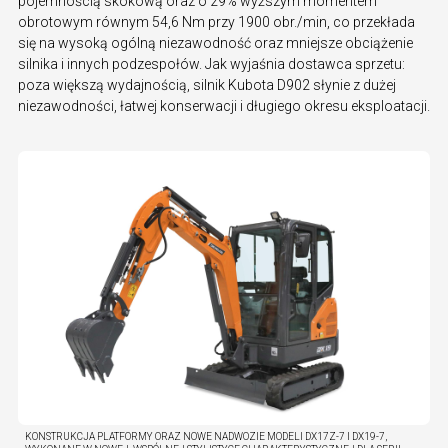
pojemnością skokową oraz o 29% wyższym momentem
obrotowym równym 54,6 Nm przy 1900 obr./min, co przekłada
się na wysoką ogólną niezawodność oraz mniejsze obciążenie
silnika i innych podzespołów. Jak wyjaśnia dostawca sprzetu:
poza większą wydajnością, silnik Kubota D902 słynie z dużej
niezawodności, łatwej konserwacji i długiego okresu eksploatacji.
KONSTRUKCJA PLATFORMY ORAZ NOWE NADWOZIE MODELI DX17Z-7 I DX19-7,