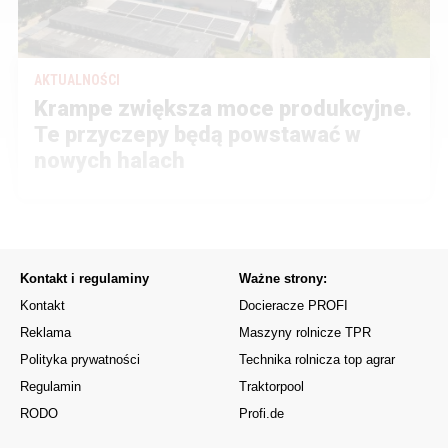
AKTUALNOŚCI
Krampe zwiększa moce produkcyjne.
Te przyczepy będą powstawać w
nowych halach
Kontakt i regulaminy
Ważne strony:
Kontakt
Docieracze PROFI
Reklama
Maszyny rolnicze TPR
Polityka prywatności
Technika rolnicza top agrar
Regulamin
Traktorpool
RODO
Profi.de