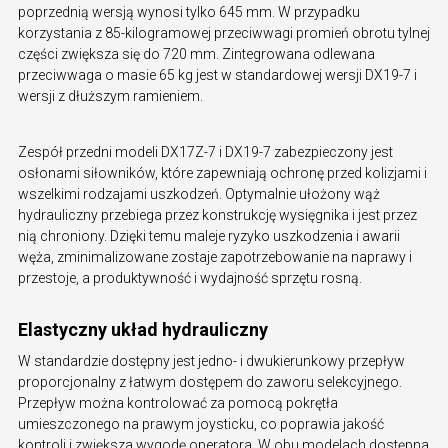
poprzednią wersją wynosi tylko 645 mm. W przypadku
korzystania z 85-kilogramowej przeciwwagi promień obrotu tylnej
części zwiększa się do 720 mm. Zintegrowana odlewana
przeciwwaga o masie 65 kg jest w standardowej wersji DX19-7 i
wersji z dłuższym ramieniem.
Zespół przedni modeli DX17Z-7 i DX19-7 zabezpieczony jest
osłonami siłowników, które zapewniają ochronę przed kolizjami i
wszelkimi rodzajami uszkodzeń. Optymalnie ułożony wąż
hydrauliczny przebiega przez konstrukcję wysięgnika i jest przez
nią chroniony. Dzięki temu maleje ryzyko uszkodzenia i awarii
węża, zminimalizowane zostaje zapotrzebowanie na naprawy i
przestoje, a produktywność i wydajność sprzętu rosną.
Elastyczny układ hydrauliczny
W standardzie dostępny jest jedno- i dwukierunkowy przepływ
proporcjonalny z łatwym dostępem do zaworu selekcyjnego.
Przepływ można kontrolować za pomocą pokrętła
umieszczonego na prawym joysticku, co poprawia jakość
kontroli i zwiększa wygodę operatora. W obu modelach dostępna