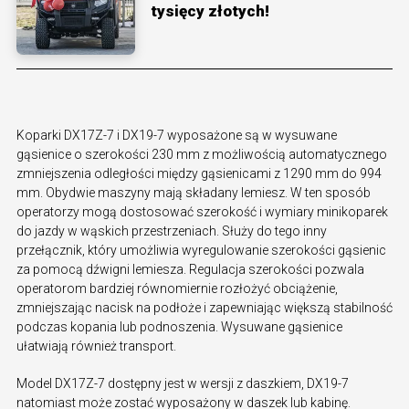
tysięcy złotych!
Koparki DX17Z-7 i DX19-7 wyposażone są w wysuwane
gąsienice o szerokości 230 mm z możliwością automatycznego
zmniejszenia odległości między gąsienicami z 1290 mm do 994
mm. Obydwie maszyny mają składany lemiesz. W ten sposób
operatorzy mogą dostosować szerokość i wymiary minikoparek
do jazdy w wąskich przestrzeniach. Służy do tego inny
przełącznik, który umożliwia wyregulowanie szerokości gąsienic
za pomocą dźwigni lemiesza. Regulacja szerokości pozwala
operatorom bardziej równomiernie rozłożyć obciążenie,
zmniejszając nacisk na podłoże i zapewniając większą stabilność
podczas kopania lub podnoszenia. Wysuwane gąsienice
ułatwiają również transport.
Model DX17Z-7 dostępny jest w wersji z daszkiem, DX19-7
natomiast może zostać wyposażony w daszek lub kabinę.