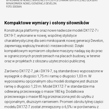
WYKONANE W NOWEJ, WSPÓLNEJ STYLISTYCE CHARAKTERYSTYCZNEJ DLA SERII
MINIKOPAREK NOWEJ GENERACJI DEVELON.
FOTO:
DOOSAN
Kompaktowe wymiary i osłony siłowników
Konstrukcja platformy oraz nowe nadwozie modeli DX17Z-7 i
DX19-7, wykonane w nowej, wspólnej stylistyce
charakterystycznej dla serii minikoparek nowej generacji Develon,
zapewniają większą trwałość i niezawodność. Dzięki
kompaktowym wymiarom obydwie maszyny nadają się do prac
w ograniczonych przestrzeniach na placach budowy, w terenie
oraz w projektach z obszaru użyteczności publicznej.
Zarówno DX17Z-7, jak i DX19-7, są standardowo wyposażone w
wysięgnik o długości 1,75 m i ramię o długości 1,03 m. W
wyposażeniu opcjonalnym obu modeli dostępne jest dłuższe
ramię o długości 1,23 m. Model DX17Z-7 w standardzie ma
odlewaną przeciwwagę o masie 180 kg. Dodatkowa
przeciwwaga o masie 85 kg przeznaczona jest do użytku z
opcjonalnym, dłuższym ramieniem. Promień obrotu tylnej części
modelu DX17Z-7 został zmniejszony o 6,5% i w porównaniu z