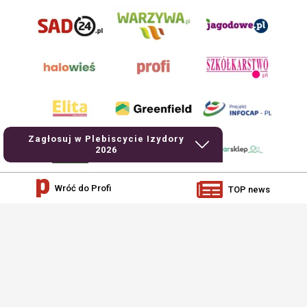
Zagłosuj w Plebiscycie Izydory
2026
Wróć do Profi
TOP news
AgroHorti Media Sp. z o.o. ul. Metalowa 5, 60-118 Poznań. Akta rejestrowe
przechowywane w Sądzie Rejonowym Poznań - Nowe Miasto i Wilda w Poznaniu,
VIII Wydziale Gospodarczym, KRS 0001116269, NIP 7792573719, REGON
529158846, kapitał zakładowy: 3.608.000 PLN.
Wszystkie prezentowane w ramach niniejszego portalu treści są własnością