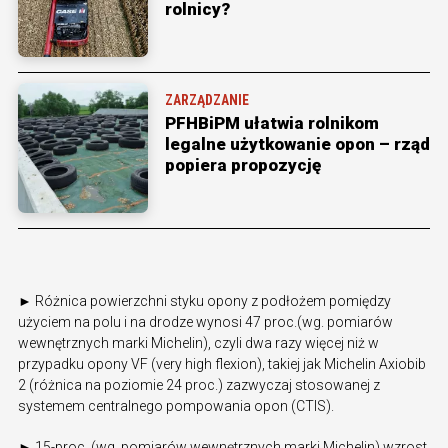
rolnicy?
ZARZĄDZANIE
PFHBiPM ułatwia rolnikom
legalne użytkowanie opon – rząd
popiera propozycję
► Różnica powierzchni styku opony z podłożem pomiędzy
użyciem na polu i na drodze wynosi 47 proc.(wg. pomiarów
wewnętrznych marki Michelin), czyli dwa razy więcej niż w
przypadku opony VF (very high flexion), takiej jak Michelin Axiobib
2 (różnica na poziomie 24 proc.) zazwyczaj stosowanej z
systemem centralnego pompowania opon (CTIS).
► 15-proc. (wg. pomiarów wewnętrznych marki Michelin) wzrost