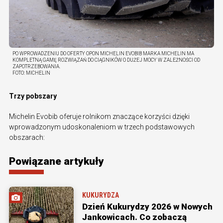
PO WPROWADZENIU DO OFERTY OPON MICHELIN EVOBIB MARKA MICHELIN MA
KOMPLETNĄ GAMĘ ROZWIĄZAŃ DO CIĄGNIKÓW O DUŻEJ MOCY W ZALEŻNOŚCI OD
ZAPOTRZEBOWANIA.
FOTO:
MICHELIN
Trzy pobszary
Michelin Evobib oferuje rolnikom znaczące korzyści dzięki
wprowadzonym udoskonaleniom w trzech podstawowych
obszarach:
Powiązane artykuły
KUKURYDZA
Dzień Kukurydzy 2026 w Nowych
Jankowicach. Co zobaczą