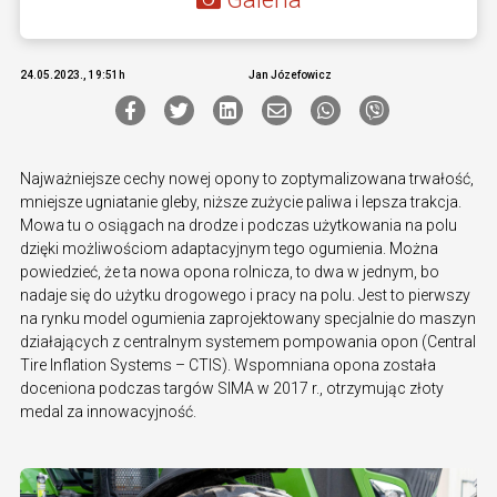
24.05.2023., 19:51h
Jan Józefowicz
Najważniejsze cechy nowej opony to zoptymalizowana trwałość,
mniejsze ugniatanie gleby, niższe zużycie paliwa i lepsza trakcja.
Mowa tu o osiągach na drodze i podczas użytkowania na polu
dzięki możliwościom adaptacyjnym tego ogumienia. Można
powiedzieć, że ta nowa opona rolnicza, to dwa w jednym, bo
nadaje się do użytku drogowego i pracy na polu. Jest to pierwszy
na rynku model ogumienia zaprojektowany specjalnie do maszyn
działających z centralnym systemem pompowania opon (Central
Tire Inflation Systems – CTIS). Wspomniana opona została
doceniona podczas targów SIMA w 2017 r., otrzymując złoty
medal za innowacyjność.