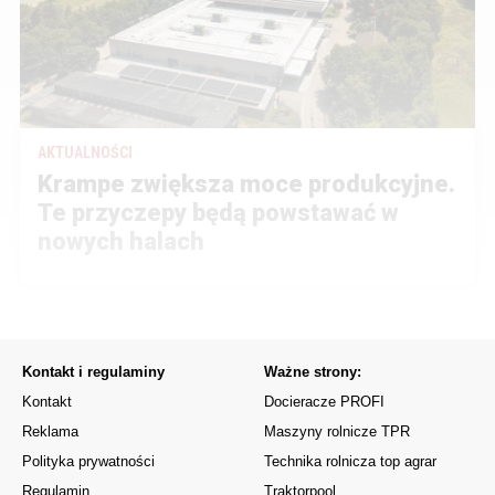
AKTUALNOŚCI
Krampe zwiększa moce produkcyjne.
Te przyczepy będą powstawać w
nowych halach
Kontakt i regulaminy
Ważne strony:
Kontakt
Docieracze PROFI
Reklama
Maszyny rolnicze TPR
Polityka prywatności
Technika rolnicza top agrar
Regulamin
Traktorpool