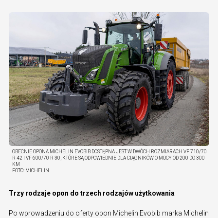
OBECNIE OPONA MICHELIN EVOBIB DOSTĘPNA JEST W DWÓCH ROZMIARACH VF 710/70
R 42 I VF 600/70 R 30, KTÓRE SĄ ODPOWIEDNIE DLA CIĄGNIKÓW O MOCY OD 200 DO 300
KM
FOTO:
MICHELIN
Trzy rodzaje opon do trzech rodzajów użytkowania
Po wprowadzeniu do oferty opon Michelin Evobib marka Michelin