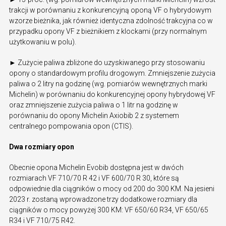
trakcji w porównaniu z konkurencyjną oponą VF o hybrydowym
wzorze bieżnika, jak również identyczna zdolność trakcyjna co w
przypadku opony VF z bieżnikiem z klockami (przy normalnym
użytkowaniu w polu).
► Zużycie paliwa zbliżone do uzyskiwanego przy stosowaniu
opony o standardowym profilu drogowym. Zmniejszenie zużycia
paliwa o 2 litry na godzinę (wg. pomiarów wewnętrznych marki
Michelin) w porównaniu do konkurencyjnej opony hybrydowej VF
oraz zmniejszenie zużycia paliwa o 1 litr na godzinę w
porównaniu do opony Michelin Axiobib 2 z systemem
centralnego pompowania opon (CTIS).
Dwa rozmiary opon
Obecnie opona Michelin Evobib dostępna jest w dwóch
rozmiarach VF 710/70 R 42 i VF 600/70 R 30, które są
odpowiednie dla ciągników o mocy od 200 do 300 KM. Na jesieni
2023 r. zostaną wprowadzone trzy dodatkowe rozmiary dla
ciągników o mocy powyżej 300 KM: VF 650/60 R34, VF 650/65
R34 i VF 710/75 R42.