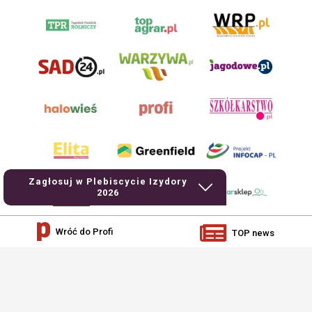
Zagłosuj w Plebiscycie Izydory
2026
Wróć do Profi
TOP news
AgroHorti Media Sp. z o.o. ul. Metalowa 5, 60-118 Poznań. Akta rejestrowe
przechowywane w Sądzie Rejonowym Poznań - Nowe Miasto i Wilda w Poznaniu,
VIII Wydziale Gospodarczym, KRS 0001116269, NIP 7792573719, REGON