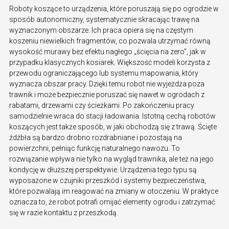
Roboty koszące to urządzenia, które poruszają się po ogrodzie w
sposób autonomiczny, systematycznie skracając trawę na
wyznaczonym obszarze. Ich praca opiera się na częstym
koszeniu niewielkich fragmentów, co pozwala utrzymać równą
wysokość murawy bez efektu nagłego „ścięcia na zero”, jak w
przypadku klasycznych kosiarek. Większość modeli korzysta z
przewodu ograniczającego lub systemu mapowania, który
wyznacza obszar pracy. Dzięki temu robot nie wyjeżdża poza
trawnik i może bezpiecznie poruszać się nawet w ogrodach z
rabatami, drzewami czy ścieżkami. Po zakończeniu pracy
samodzielnie wraca do stacji ładowania. Istotną cechą robotów
koszących jest także sposób, w jaki obchodzą się z trawą. Ścięte
źdźbła są bardzo drobno rozdrabniane i pozostają na
powierzchni, pełniąc funkcję naturalnego nawozu. To
rozwiązanie wpływa nie tylko na wygląd trawnika, ale też na jego
kondycję w dłuższej perspektywie. Urządzenia tego typu są
wyposażone w czujniki przeszkód i systemy bezpieczeństwa,
które pozwalają im reagować na zmiany w otoczeniu. W praktyce
oznacza to, że robot potrafi omijać elementy ogrodu i zatrzymać
się w razie kontaktu z przeszkodą.