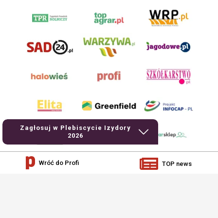
Zagłosuj w Plebiscycie Izydory
2026
Wróć do Profi
TOP news
AgroHorti Media Sp. z o.o. ul. Metalowa 5, 60-118 Poznań. Akta rejestrowe
przechowywane w Sądzie Rejonowym Poznań - Nowe Miasto i Wilda w Poznaniu,
VIII Wydziale Gospodarczym, KRS 0001116269, NIP 7792573719, REGON