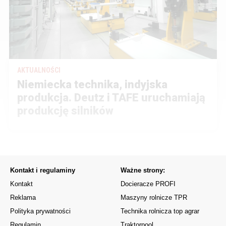
AKTUALNOŚCI
Niemiecka technika, indyjska
produkcja. Deutz i TAFE uruchamiają
produkcję silników
Kontakt i regulaminy
Ważne strony:
Kontakt
Docieracze PROFI
Reklama
Maszyny rolnicze TPR
Polityka prywatności
Technika rolnicza top agrar
Regulamin
Traktorpool