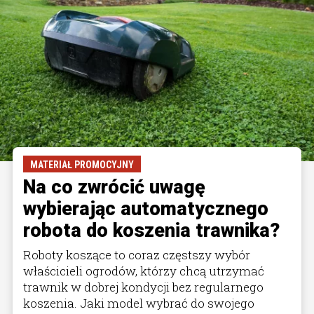
MATERIAŁ PROMOCYJNY
Na co zwrócić uwagę
wybierając automatycznego
robota do koszenia trawnika?
Roboty koszące to coraz częstszy wybór
właścicieli ogrodów, którzy chcą utrzymać
trawnik w dobrej kondycji bez regularnego
koszenia. Jaki model wybrać do swojego