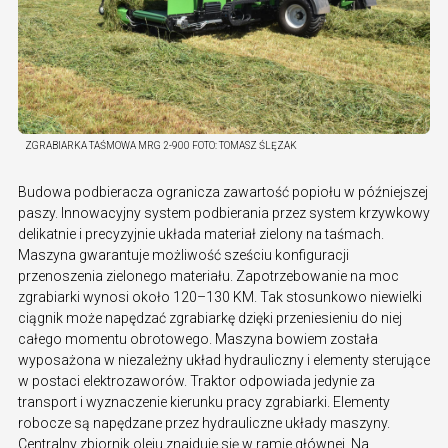
ZGRABIARKA TAŚMOWA MRG 2-900
FOTO:
TOMASZ ŚLĘZAK
Budowa podbieracza ogranicza zawartość popiołu w późniejszej
paszy. Innowacyjny system podbierania przez system krzywkowy
delikatnie i precyzyjnie układa materiał zielony na taśmach.
Maszyna gwarantuje możliwość sześciu konfiguracji
przenoszenia zielonego materiału. Zapotrzebowanie na moc
zgrabiarki wynosi około 120–130 KM. Tak stosunkowo niewielki
ciągnik może napędzać zgrabiarkę dzięki przeniesieniu do niej
całego momentu obrotowego. Maszyna bowiem została
wyposażona w niezależny układ hydrauliczny i elementy sterujące
w postaci elektrozaworów. Traktor odpowiada jedynie za
transport i wyznaczenie kierunku pracy zgrabiarki. Elementy
robocze są napędzane przez hydrauliczne układy maszyny.
Centralny zbiornik oleju znajduje się w ramie głównej. Na