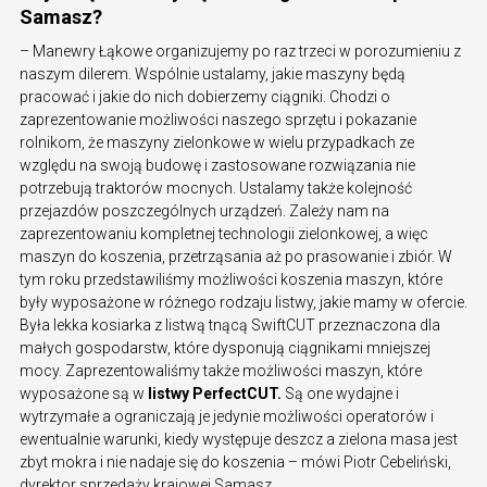
Samasz?
– Manewry Łąkowe organizujemy po raz trzeci w porozumieniu z
naszym dilerem. Wspólnie ustalamy, jakie maszyny będą
pracować i jakie do nich dobierzemy ciągniki. Chodzi o
zaprezentowanie możliwości naszego sprzętu i pokazanie
rolnikom, że maszyny zielonkowe w wielu przypadkach ze
względu na swoją budowę i zastosowane rozwiązania nie
potrzebują traktorów mocnych. Ustalamy także kolejność
przejazdów poszczególnych urządzeń. Zależy nam na
zaprezentowaniu kompletnej technologii zielonkowej, a więc
maszyn do koszenia, przetrząsania aż po prasowanie i zbiór. W
tym roku przedstawiliśmy możliwości koszenia maszyn, które
były wyposażone w różnego rodzaju listwy, jakie mamy w ofercie.
Była lekka kosiarka z listwą tnącą SwiftCUT przeznaczona dla
małych gospodarstw, które dysponują ciągnikami mniejszej
mocy. Zaprezentowaliśmy także możliwości maszyn, które
wyposażone są w
listwy PerfectCUT.
Są one wydajne i
wytrzymałe a ograniczają je jedynie możliwości operatorów i
ewentualnie warunki, kiedy występuje deszcz a zielona masa jest
zbyt mokra i nie nadaje się do koszenia – mówi Piotr Cebeliński,
dyrektor sprzedaży krajowej Samasz.