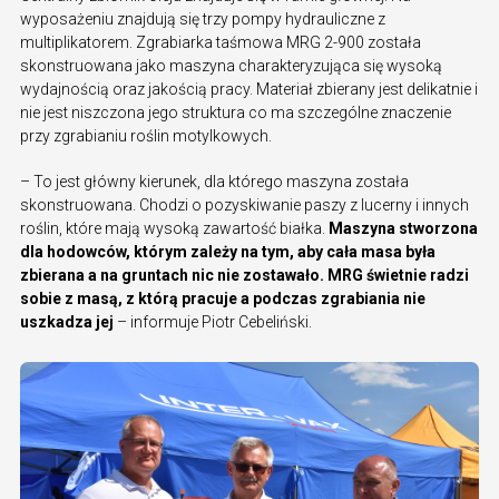
wyposażeniu znajdują się trzy pompy hydrauliczne z
multiplikatorem. Zgrabiarka taśmowa MRG 2-900 została
skonstruowana jako maszyna charakteryzująca się wysoką
wydajnością oraz jakością pracy. Materiał zbierany jest delikatnie i
nie jest niszczona jego struktura co ma szczególne znaczenie
przy zgrabianiu roślin motylkowych.
– To jest główny kierunek, dla którego maszyna została
skonstruowana. Chodzi o pozyskiwanie paszy z lucerny i innych
roślin, które mają wysoką zawartość białka.
Maszyna stworzona
dla hodowców, którym zależy na tym, aby cała masa była
zbierana a na gruntach nic nie zostawało. MRG świetnie radzi
sobie z masą, z którą pracuje a podczas zgrabiania nie
uszkadza jej
– informuje Piotr Cebeliński.