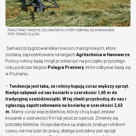
POKAZ PRACY MASZYN ZIELONKOWYCH, KTÓRY ODBYWAŁ SIĘ W MINIKOWIE
FOTO:
TOMASZ ŚLĘZAK
Samasz przygotował kilka nowości maszynowych, które
zostaną zaprezentowane na targach
Agritechnica w Hanowerze
.
Polscy rolnicy będą mogli je zobaczyć na początku przyszłego
roku podczas targów
Polagra Premiery
, które odbywać będą się
w Poznaniu.
–
Tendencja jest taka, że rolnicy kupują coraz większy sprzęt.
Kiedyś nabywali od nas kosiarki o szerokości 1,65 m do
tradycyjnej sześćdziesiątki. W tej chwili przychodzą do nas i
zgłaszają zapotrzebowanie na kosiarkę w szerokości 2,63
m.
Mamy coraz więcej klientów, którzy chcą kupić zestaw
kosiarek o szerokości 9 m lub jeszcze szersze. Zmieniły się
potrzeby klientów. Gospodarstwa są większe, brakuje rolnikom
czasu, nie ma ludzi do pracy, dlatego potrzebny jest sprzęt