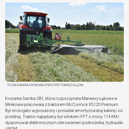
TYLNA KOSIARKA DYSKOWA XT350
FOTO:
TOMASZ ŚLĘZAK
Kosiarka Samba 281, która rozpoczynała Manewry Łąkowe w
Minikowie pracowała z traktorem McCormick X5120 Premium.
Był on bogato wyposażony i posiadał amortyzowaną kabinę i oś
przednią. Traktor napędzany był silnikiem FPT o mocy 114 KM i
dysponował elektronicznym sterowaniem podnośnika, hydrauliki
i WOM.