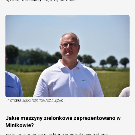
PIOT CEBELIŃSKI
FOTO:
TOMASZ ŚLĘZAK
Jakie maszyny zielonkowe zaprezentowano w
Minikowie?
Firma opracowując plan Manewrów Łąkowych chciał