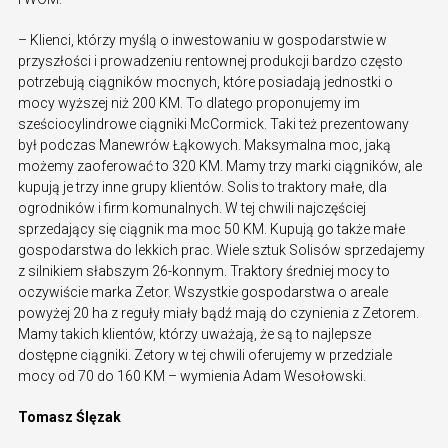
– Klienci, którzy myślą o inwestowaniu w gospodarstwie w
przyszłości i prowadzeniu rentownej produkcji bardzo często
potrzebują ciągników mocnych, które posiadają jednostki o
mocy wyższej niż 200 KM. To dlatego proponujemy im
sześciocylindrowe ciągniki McCormick. Taki też prezentowany
był podczas Manewrów Łąkowych. Maksymalna moc, jaką
możemy zaoferować to 320 KM. Mamy trzy marki ciągników, ale
kupują je trzy inne grupy klientów. Solis to traktory małe, dla
ogrodników i firm komunalnych. W tej chwili najczęściej
sprzedający się ciągnik ma moc 50 KM. Kupują go także małe
gospodarstwa do lekkich prac. Wiele sztuk Solisów sprzedajemy
z silnikiem słabszym 26-konnym. Traktory średniej mocy to
oczywiście marka Zetor. Wszystkie gospodarstwa o areale
powyżej 20 ha z reguły miały bądź mają do czynienia z Zetorem.
Mamy takich klientów, którzy uważają, że są to najlepsze
dostępne ciągniki. Zetory w tej chwili oferujemy w przedziale
mocy od 70 do 160 KM – wymienia Adam Wesołowski.
Tomasz Ślęzak