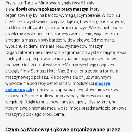
Przez lata Targi w Minikowie słynęły i wyróżniały
się
widowiskowym pokazem pracy maszyn
, który
organizowany był na bardzo wymagającym terenie. W pobliżu
przestrzeni wystawienniczej znajduje się bowiem głęboki wąwóz,
na którym odbywał się pokaz pracy maszyn. Wiele z nich miało
problemy z pokonaniem stromego wzniesienia, więc co roku
zmagania maszyn były bardzo widowiskowe. Od momentu
wybuchu epidemii zmalała ilość wystawców maszyn.
Organizatorom nie udawało się zgromadzić wystarczającej ilości
chętnych do przeprowadzenia dynamicznego pokazu pracy
maszyn. Od trzech lat wyłączność na prezentację urządzeń
przejęły firmy Samasz i Inter-Vax. Zmieniona została formuła
maszynowego pokazu. Nie odbywa się on już w słynnym
wąwozie. Na potrzeby demonstracji możliwości
maszyn
zielonkowych
organizator zapewnia przygotowanie użytków
zielonych. Są one podlewane przez cały okres wiosennej
wegetacji. Dzięki temu zapewniany jest gesty i żyzny teren, na
którym swoje niemałe możliwości mogą przedstawić ziolonkowe
maszyny polskiego producenta.
Czym są Manewry Łąkowe organizowane przez