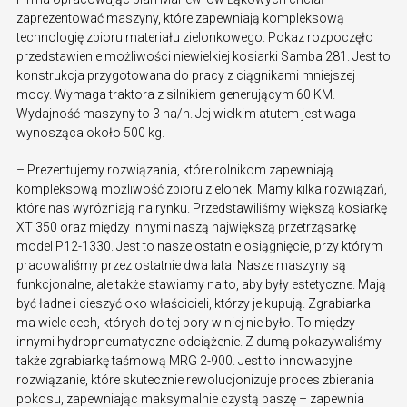
zaprezentować maszyny, które zapewniają kompleksową
technologię zbioru materiału zielonkowego. Pokaz rozpoczęło
przedstawienie możliwości niewielkiej kosiarki Samba 281. Jest to
konstrukcja przygotowana do pracy z ciągnikami mniejszej
mocy. Wymaga traktora z silnikiem generującym 60 KM.
Wydajność maszyny to 3 ha/h. Jej wielkim atutem jest waga
wynosząca około 500 kg.
– Prezentujemy rozwiązania, które rolnikom zapewniają
kompleksową możliwość zbioru zielonek. Mamy kilka rozwiązań,
które nas wyróżniają na rynku. Przedstawiliśmy większą kosiarkę
XT 350 oraz między innymi naszą największą przetrząsarkę
model P12-1330. Jest to nasze ostatnie osiągnięcie, przy którym
pracowaliśmy przez ostatnie dwa lata. Nasze maszyny są
funkcjonalne, ale także stawiamy na to, aby były estetyczne. Mają
być ładne i cieszyć oko właścicieli, którzy je kupują. Zgrabiarka
ma wiele cech, których do tej pory w niej nie było. To między
innymi hydropneumatyczne odciążenie. Z dumą pokazywaliśmy
także zgrabiarkę taśmową MRG 2-900. Jest to innowacyjne
rozwiązanie, które skutecznie rewolucjonizuje proces zbierania
pokosu, zapewniając maksymalnie czystą paszę – zapewnia