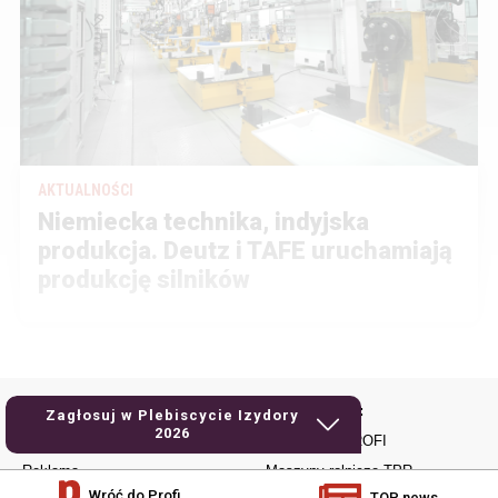
AKTUALNOŚCI
Niemiecka technika, indyjska
produkcja. Deutz i TAFE uruchamiają
produkcję silników
Kontakt i regulaminy
Ważne strony:
Zagłosuj w Plebiscycie Izydory
2026
Kontakt
Docieracze PROFI
Reklama
Maszyny rolnicze TPR
Wróć do Profi
TOP news