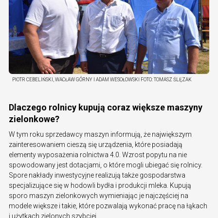
PIOTR CEBELIŃSKI, WACŁAW GÓRNY I ADAM WESOŁOWSKI
FOTO:
TOMASZ ŚLĘZAK
Dlaczego rolnicy kupują coraz większe maszyny
zielonkowe?
W tym roku sprzedawcy maszyn informują, że największym
zainteresowaniem cieszą się urządzenia, które posiadają
elementy wyposażenia rolnictwa 4.0. Wzrost popytu na nie
spowodowany jest dotacjami, o które mogli ubiegać się rolnicy.
Spore nakłady inwestycyjne realizują także gospodarstwa
specjalizujące się w hodowli bydła i produkcji mleka. Kupują
sporo maszyn zielonkowych wymieniając je najczęściej na
modele większe i takie, które pozwalają wykonać pracę na łąkach
i użytkach zielonych szybciej.