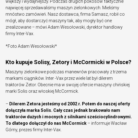
większy i wydajniejszy. Podczas drugich pokosów faktycznie
najwięcej sprzedawaliśmy maszyn zielonkowych. Mieliśmy
mnóstwo zamówień. Nasz dostawca, firma Samasz, robił co
mógł, aby dostarczyć maszyny tak, aby mogły być one
zrealizowane – mówi Adam Wesołowski, dyrektor handlowy
firmy Inter-Vax.
*Foto Adam Wesołowski*
Kto kupuje Solisy, Zetory i McCormicki w Polsce?
Maszyny zielonkowe podczas manewrów pracowały z trzema
markami ciągników. Inter -Vax przez wiele lat był dilerem
traktorów Zetor. Obecnie ma w swojej ofercie maszyny chińskiej
marki Solis oraz włoskiej McCormick.
–
Dilerem Zetora jesteśmy od 2002 r. Potem do naszej oferty
dołączyła marka Solis. Cały czas jednak brakowało nam
traktorów dużych i mocnych z silnikami sześciocylindrowymi.
To dlatego dołączył do nas McCormick
– informuje Wacław
Górny, prezes firmy Inter-Vax.