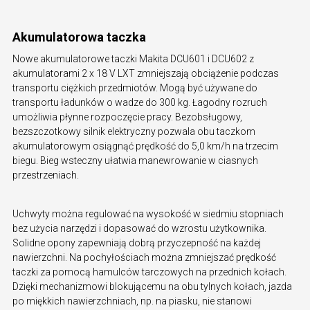
Akumulatorowa taczka
Nowe akumulatorowe taczki Makita DCU601 i DCU602 z
akumulatorami 2 x 18 V LXT zmniejszają obciążenie podczas
transportu ciężkich przedmiotów. Mogą być używane do
transportu ładunków o wadze do 300 kg. Łagodny rozruch
umożliwia płynne rozpoczęcie pracy. Bezobsługowy,
bezszczotkowy silnik elektryczny pozwala obu taczkom
akumulatorowym osiągnąć prędkość do 5,0 km/h na trzecim
biegu. Bieg wsteczny ułatwia manewrowanie w ciasnych
przestrzeniach.
Uchwyty można regulować na wysokość w siedmiu stopniach
bez użycia narzędzi i dopasować do wzrostu użytkownika.
Solidne opony zapewniają dobrą przyczepność na każdej
nawierzchni. Na pochyłościach można zmniejszać prędkość
taczki za pomocą hamulców tarczowych na przednich kołach.
Dzięki mechanizmowi blokującemu na obu tylnych kołach, jazda
po miękkich nawierzchniach, np. na piasku, nie stanowi