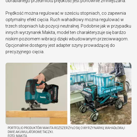
obrabianego przedmiotu prędkość jest ponownie zmniejszana.
Prędkość można regulować w sześciu stopniach, co zapewnia
optymalny efekt cięcia. Ruch wahadłowy można regulować w
trzech stopniach lub pozycji neutralnej. Podobnie jak w przypadku
innych wyrzynarek Makita, model ten charakteryzuje się bardzo
niskim poziomem wibracji dzięki wbudowanym przeciwwagom.
Opcjonalnie dostępny jest adapter szyny prowadzącej do
precyzyjnego cięcia.
PORTFOLIO PRODUKTÓW MAKITA ROZSZERZYŁO SIĘ O WYRZYNARKĘ WAHADŁOWĄ I
DWIE AKUMULATOROWE TACZKI.
FOTO:
MAKITA