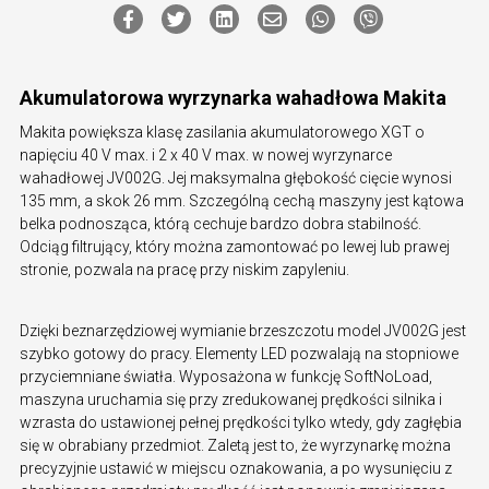
Akumulatorowa wyrzynarka wahadłowa Makita
Makita powiększa klasę zasilania akumulatorowego XGT o
napięciu 40 V max. i 2 x 40 V max. w nowej wyrzynarce
wahadłowej JV002G. Jej maksymalna głębokość cięcie wynosi
135 mm, a skok 26 mm. Szczególną cechą maszyny jest kątowa
belka podnosząca, którą cechuje bardzo dobra stabilność.
Odciąg filtrujący, który można zamontować po lewej lub prawej
stronie, pozwala na pracę przy niskim zapyleniu.
Dzięki beznarzędziowej wymianie brzeszczotu model JV002G jest
szybko gotowy do pracy. Elementy LED pozwalają na stopniowe
przyciemniane światła. Wyposażona w funkcję SoftNoLoad,
maszyna uruchamia się przy zredukowanej prędkości silnika i
wzrasta do ustawionej pełnej prędkości tylko wtedy, gdy zagłębia
się w obrabiany przedmiot. Zaletą jest to, że wyrzynarkę można
precyzyjnie ustawić w miejscu oznakowania, a po wysunięciu z