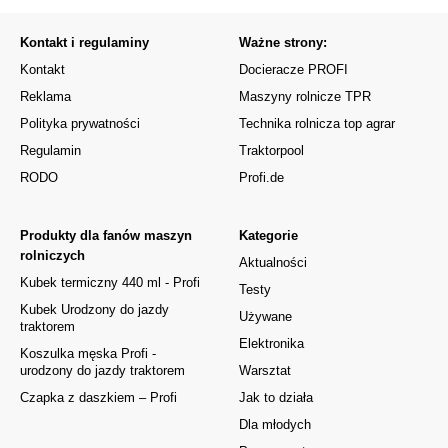
Kontakt i regulaminy
Ważne strony:
Kontakt
Docieracze PROFI
Reklama
Maszyny rolnicze TPR
Polityka prywatności
Technika rolnicza top agrar
Regulamin
Traktorpool
RODO
Profi.de
Produkty dla fanów maszyn
Kategorie
rolniczych
Aktualności
Kubek termiczny 440 ml - Profi
Testy
Kubek Urodzony do jazdy
Używane
traktorem
Elektronika
Koszulka męska Profi -
urodzony do jazdy traktorem
Warsztat
Czapka z daszkiem – Profi
Jak to działa
Dla młodych