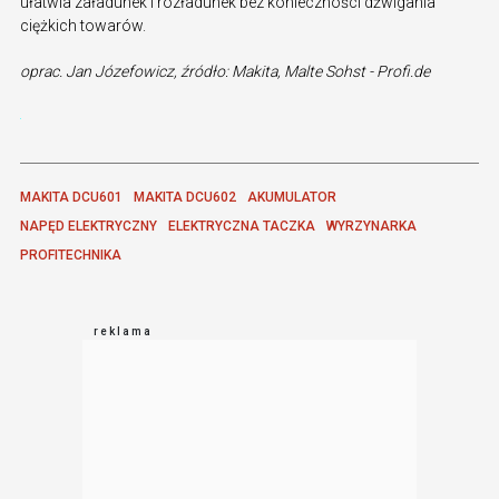
ułatwia załadunek i rozładunek bez konieczności dźwigania
ciężkich towarów.
oprac. Jan Józefowicz, źródło: Makita, Malte Sohst - Profi.de
MAKITA DCU601
MAKITA DCU602
AKUMULATOR
NAPĘD ELEKTRYCZNY
ELEKTRYCZNA TACZKA
WYRZYNARKA
PROFITECHNIKA