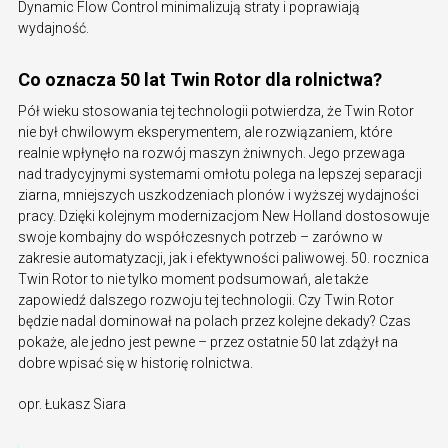
Dynamic Flow Control minimalizują straty i poprawiają
wydajność.
Co oznacza 50 lat Twin Rotor dla rolnictwa?
Pół wieku stosowania tej technologii potwierdza, że Twin Rotor
nie był chwilowym eksperymentem, ale rozwiązaniem, które
realnie wpłynęło na rozwój maszyn żniwnych. Jego przewaga
nad tradycyjnymi systemami omłotu polega na lepszej separacji
ziarna, mniejszych uszkodzeniach plonów i wyższej wydajności
pracy. Dzięki kolejnym modernizacjom New Holland dostosowuje
swoje kombajny do współczesnych potrzeb – zarówno w
zakresie automatyzacji, jak i efektywności paliwowej. 50. rocznica
Twin Rotor to nie tylko moment podsumowań, ale także
zapowiedź dalszego rozwoju tej technologii. Czy Twin Rotor
będzie nadal dominował na polach przez kolejne dekady? Czas
pokaże, ale jedno jest pewne – przez ostatnie 50 lat zdążył na
dobre wpisać się w historię rolnictwa.
opr. Łukasz Siara