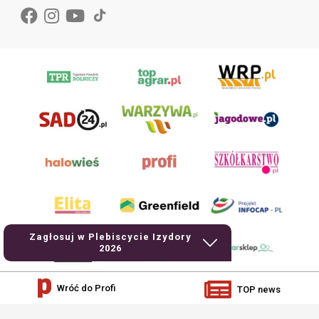
Zagłosuj w Plebiscycie Izydory
2026
Wróć do Profi
TOP news