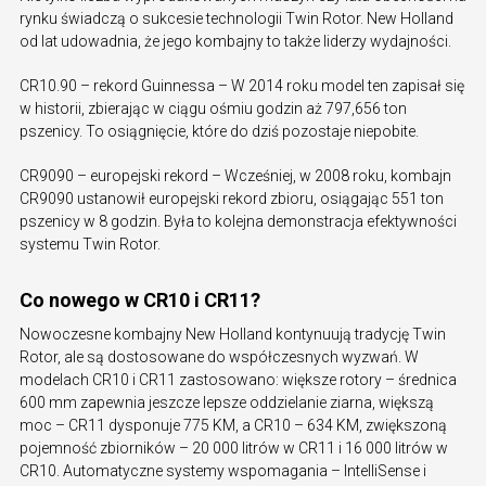
rynku świadczą o sukcesie technologii Twin Rotor. New Holland
od lat udowadnia, że jego kombajny to także liderzy wydajności.
CR10.90 – rekord Guinnessa – W 2014 roku model ten zapisał się
w historii, zbierając w ciągu ośmiu godzin aż 797,656 ton
pszenicy. To osiągnięcie, które do dziś pozostaje niepobite.
CR9090 – europejski rekord – Wcześniej, w 2008 roku, kombajn
CR9090 ustanowił europejski rekord zbioru, osiągając 551 ton
pszenicy w 8 godzin. Była to kolejna demonstracja efektywności
systemu Twin Rotor.
Co nowego w CR10 i CR11?
Nowoczesne kombajny New Holland kontynuują tradycję Twin
Rotor, ale są dostosowane do współczesnych wyzwań. W
modelach CR10 i CR11 zastosowano: większe rotory – średnica
600 mm zapewnia jeszcze lepsze oddzielanie ziarna, większą
moc – CR11 dysponuje 775 KM, a CR10 – 634 KM, zwiększoną
pojemność zbiorników – 20 000 litrów w CR11 i 16 000 litrów w
CR10. Automatyczne systemy wspomagania – IntelliSense i