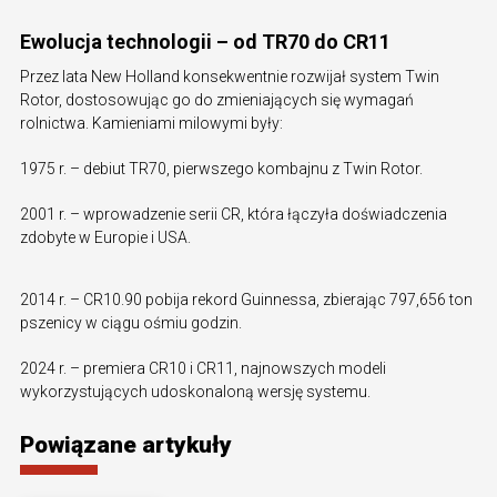
Ewolucja technologii – od TR70 do CR11
Przez lata New Holland konsekwentnie rozwijał system Twin
Rotor, dostosowując go do zmieniających się wymagań
rolnictwa. Kamieniami milowymi były:
1975 r. – debiut TR70, pierwszego kombajnu z Twin Rotor.
2001 r. – wprowadzenie serii CR, która łączyła doświadczenia
zdobyte w Europie i USA.
2014 r. – CR10.90 pobija rekord Guinnessa, zbierając 797,656 ton
pszenicy w ciągu ośmiu godzin.
2024 r. – premiera CR10 i CR11, najnowszych modeli
wykorzystujących udoskonaloną wersję systemu.
Powiązane artykuły