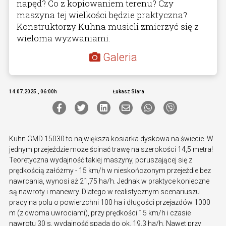
napęd? Co z kopiowaniem terenu? Czy
maszyna tej wielkości będzie praktyczna?
Konstruktorzy Kuhna musieli zmierzyć się z
wieloma wyzwaniami.
Galeria
14.07.2025., 06:00h
Łukasz Siara
Kuhn GMD 15030 to największa kosiarka dyskowa na świecie. W
jednym przejeździe może ścinać trawę na szerokości 14,5 metra!
Teoretyczna wydajność takiej maszyny, poruszającej się z
prędkością załóżmy - 15 km/h w nieskończonym przejeźdie bez
nawrcania, wynosi aż 21,75 ha/h. Jednak w praktyce konieczne
są nawroty i manewry. Dlatego w realistycznym scenariuszu
pracy na polu o powierzchni 100 ha i długości przejazdów 1000
m (z dwoma uwrociami), przy prędkości 15 km/h i czasie
nawrotu 30 s, wydajność spada do ok. 19,3 ha/h. Nawet przy