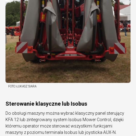
FOTO:
ŁUKASZ SIARA
Sterowanie klasyczne lub Isobus
Do obsługi maszyny można wybrać klasyczny panel sterujący
KFA 12 lub zintegrowany system Isobus Mower Control, dzięki
któremu operator może sterować wszystkimi funkcjami
maszyny z poziomu terminala Isobus lub joysticka AUX-N.