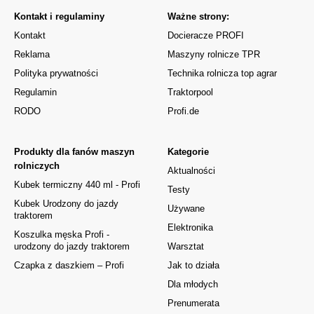
Kontakt i regulaminy
Ważne strony:
Kontakt
Docieracze PROFI
Reklama
Maszyny rolnicze TPR
Polityka prywatności
Technika rolnicza top agrar
Regulamin
Traktorpool
RODO
Profi.de
Produkty dla fanów maszyn
Kategorie
rolniczych
Aktualności
Kubek termiczny 440 ml - Profi
Testy
Kubek Urodzony do jazdy
Używane
traktorem
Elektronika
Koszulka męska Profi -
urodzony do jazdy traktorem
Warsztat
Czapka z daszkiem – Profi
Jak to działa
Dla młodych
Prenumerata