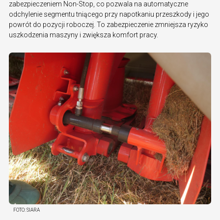
zabezpieczeniem Non-Stop, co pozwala na automatyczne
odchylenie segmentu tniącego przy napotkaniu przeszkody i jego
powrót do pozycji roboczej. To zabezpieczenie zmniejsza ryzyko
uszkodzenia maszyny i zwiększa komfort pracy.
FOTO:
SIARA