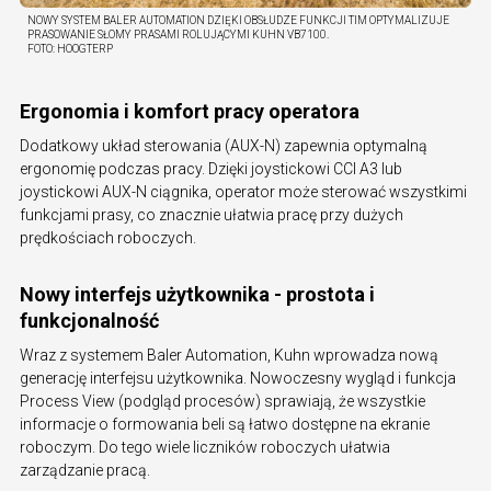
NOWY SYSTEM BALER AUTOMATION DZIĘKI OBSŁUDZE FUNKCJI TIM OPTYMALIZUJE
PRASOWANIE SŁOMY PRASAMI ROLUJĄCYMI KUHN VB7100.
FOTO:
HOOGTERP
Ergonomia i komfort pracy operatora
Dodatkowy układ sterowania (AUX-N) zapewnia optymalną
ergonomię podczas pracy. Dzięki joystickowi CCI A3 lub
joystickowi AUX-N ciągnika, operator może sterować wszystkimi
funkcjami prasy, co znacznie ułatwia pracę przy dużych
prędkościach roboczych.
Nowy interfejs użytkownika - prostota i
funkcjonalność
Wraz z systemem Baler Automation, Kuhn wprowadza nową
generację interfejsu użytkownika. Nowoczesny wygląd i funkcja
Process View (podgląd procesów) sprawiają, że wszystkie
informacje o formowania beli są łatwo dostępne na ekranie
roboczym. Do tego wiele liczników roboczych ułatwia
zarządzanie pracą.