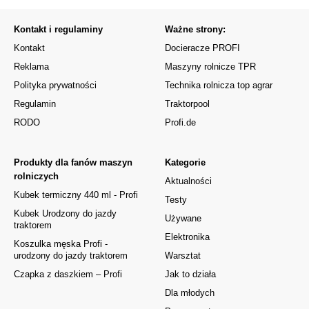
Kontakt i regulaminy
Ważne strony:
Kontakt
Docieracze PROFI
Reklama
Maszyny rolnicze TPR
Polityka prywatności
Technika rolnicza top agrar
Regulamin
Traktorpool
RODO
Profi.de
Produkty dla fanów maszyn
Kategorie
rolniczych
Aktualności
Kubek termiczny 440 ml - Profi
Testy
Kubek Urodzony do jazdy
Używane
traktorem
Elektronika
Koszulka męska Profi -
urodzony do jazdy traktorem
Warsztat
Czapka z daszkiem – Profi
Jak to działa
Dla młodych