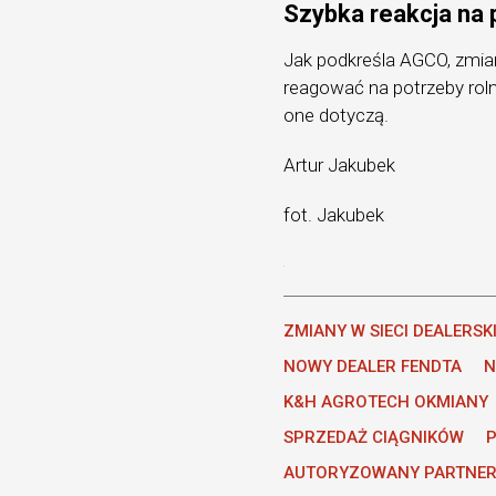
Szybka reakcja na 
Jak podkreśla AGCO, zmiany
reagować na potrzeby roln
one dotyczą.
Artur Jakubek
fot. Jakubek
ZMIANY W SIECI DEALERSK
NOWY DEALER FENDTA
N
K&H AGROTECH OKMIANY
SPRZEDAŻ CIĄGNIKÓW
P
AUTORYZOWANY PARTNER