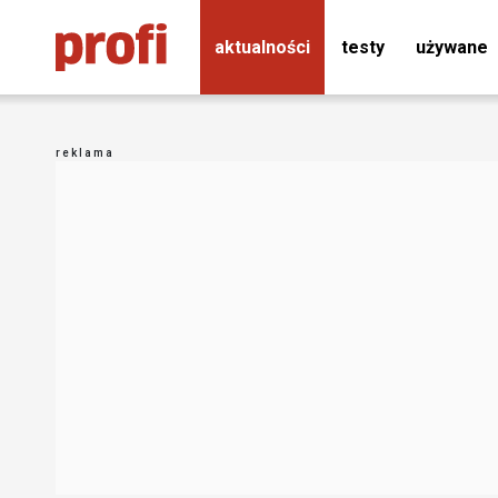
aktualności
testy
używane