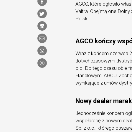
AGCO, które ogłosiło właś
Valtra. Obejmą one Dolny
Polski.
AGCO kończy współ
Wraz z końcem czerwca 2
dotychczasowymi dystrybu
o.o. Do tego czasu obie 
Handlowymi AGCO. Zachow
wynikające z umów dystry
Nowy dealer marek 
Jednocześnie koncern ogło
współpracę z nowym deale
Sp. z o.o., którego obsza