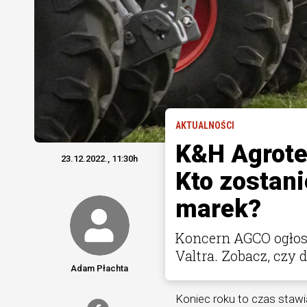
AKTUALNOŚCI
K&H Agrotec
23.12.2022., 11:30h
Kto zostan
marek?
Koncern AGCO ogłosi
Valtra. Zobacz, czy 
Adam Płachta
Koniec roku to czas staw