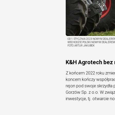
OD 1. STYCZNIA 2023 NOWYM DEALERE
WSCHODZIE POLSKI NOWYM DEALEREM 
FOTO:
ARTUR JAKUBEK
K&H Agrotech bez m
Z końcem 2022 roku zmien
koncern kończy współprac
rejon pod swoje skrzydła
Gorzów Sp. z o.o. W zwią
inwestycje, tj. otwarcie 