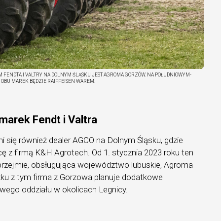
M FENDTA I VALTRY NA DOLNYM ŚLĄSKU JEST AGROMA GORZÓW. NA POŁUDNIOWYM-
OBU MAREK BĘDZIE RAIFFEISEN WAREM.
arek Fendt i Valtra
i się również dealer AGCO na Dolnym Śląsku, gdzie
ę z firmą K&H Agrotech. Od 1. stycznia 2023 roku ten
 przejmie, obsługująca województwo lubuskie, Agroma
zku z tym firma z Gorzowa planuje dodatkowe
nowego oddziału w okolicach Legnicy.