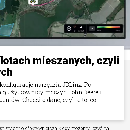
lotach mieszanych, czyli
ych
konfigurację narzędzia JDLink. Po
ają użytkownicy maszyn John Deere i
ntów. Chodzi o dane, czyli o to, co
t znacznie efektywniejsza, kiedy możemy liczyć na