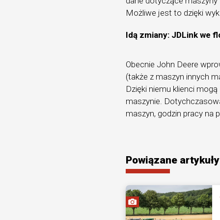
dane dotyczące maszyny (
Możliwe jest to dzięki w
Idą zmiany: JDLink we 
Obecnie John Deere wpr
(także z maszyn innych mar
Dzięki niemu klienci mogą
maszynie. Dotychczasowa k
maszyn, godzin pracy na 
Powiązane artykuły