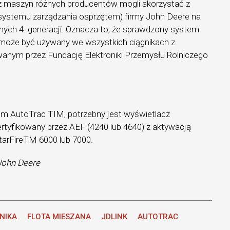
ę z maszyn różnych producentów mogli skorzystać z
systemu zarządzania osprzętem) firmy John Deere na
nych 4. generacji. Oznacza to, że sprawdzony system
może być używany we wszystkich ciągnikach z
nym przez Fundację Elektroniki Przemysłu Rolniczego
m AutoTrac TIM, potrzebny jest wyświetlacz
certyfikowany przez AEF (4240 lub 4640) z aktywacją
tarFireTM 6000 lub 7000.
 John Deere
NIKA
FLOTA MIESZANA
JDLINK
AUTOTRAC