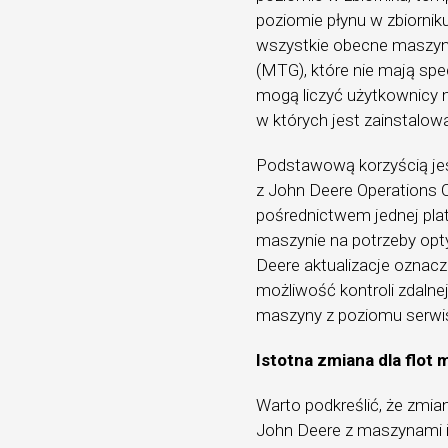
poziomie płynu w zbiorni
wszystkie obecne maszy
(MTG), które nie mają spe
mogą liczyć użytkownicy 
w których jest zainstalowa
Podstawową korzyścią jes
z John Deere Operations C
pośrednictwem jednej pl
maszynie na potrzeby opt
Deere aktualizacje oznac
możliwość kontroli zdaln
maszyny z poziomu serwi
Istotna zmiana dla flot
Warto podkreślić, że zmia
John Deere z maszynami in