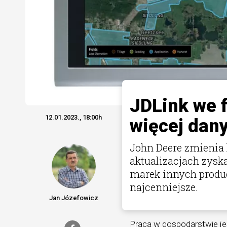
JDLink we f
12.01.2023., 18:00h
więcej dan
John Deere zmienia 
aktualizacjach zysk
marek innych produce
najcenniejsze.
Jan Józefowicz
Praca w gospodarstwie jes