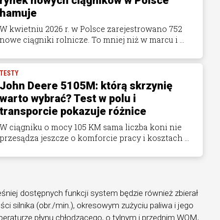
rynek nowych ciągników w Polsce
hamuje
W kwietniu 2026 r. w Polsce zarejestrowano 752
nowe ciągniki rolnicze. To mniej niż w marcu i ...
TESTY
John Deere 5105M: którą skrzynię
warto wybrać? Test w polu i
transporcie pokazuje różnice
W ciągniku o mocy 105 KM sama liczba koni nie
przesądza jeszcze o komforcie pracy i kosztach ...
niej dostępnych funkcji system będzie również zbierał
ści silnika (obr./min.), okresowym zużyciu paliwa i jego
peraturze płynu chłodzącego, o tylnym i przednim WOM,