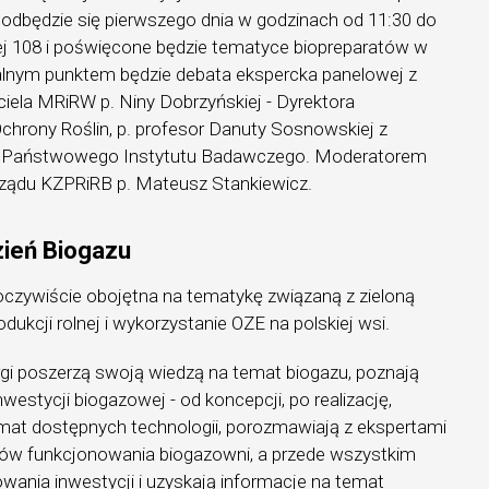
 odbędzie się pierwszego dnia w godzinach od 11:30 do
nej 108 i poświęcone będzie tematyce biopreparatów w
ralnym punktem będzie debata ekspercka panelowej z
ciela MRiRW p. Niny Dobrzyńskiej - Dyrektora
chrony Roślin, p. profesor Danuty Sosnowskiej z
n - Państwowego Instytutu Badawczego. Moderatorem
rządu KZPRiRB p. Mateusz Stankiewicz.
zień Biogazu
 oczywiście obojętna na tematykę związaną z zieloną
dukcji rolnej i wykorzystanie OZE na polskiej wsi.
rgi poszerzą swoją wiedzą na temat biogazu, poznają
estycji biogazowej - od koncepcji, po realizację,
emat dostępnych technologii, porozmawiają z ekspertami
ów funkcjonowania biogazowni, a przede wszystkim
wania inwestycji i uzyskają informacje na temat