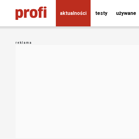
aktualności
testy
używane