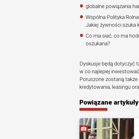
globalne powiązania ha
Wspólna Polityka Rolna U
Jakiej żywności szuka
Co ma siać, co ma hodow
oszukana?
Dyskusje będą dotyczyć t
w co najlepiej inwestowa
Poruszone zostaną także
kredytowania, leasingu o
Powiązane artykuły