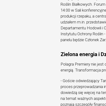
Roślin Białkowych. Forum
14:00 w Sali konferencyj
produkcji rzepaku, a cent
udziałem m.in. przedstawi
Departamentu Hodowli i O
Instytutu Ochrony Rośli
panelu będzie Członek Za
Zielona energia i D
Polagra Premiery nie jest
energią. Transformacja pro
- Goście odwiedzający Ta
proces przeprowadzania inw
dowiedzą się więcej na t
na temat ważnych aspekt
poznają szczegóły finanso