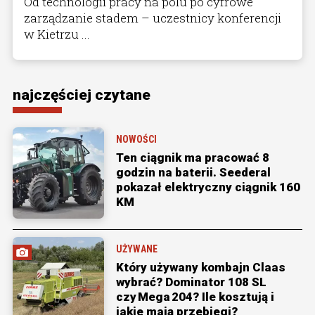
Od technologii pracy na polu po cyfrowe
zarządzanie stadem – uczestnicy konferencji
w Kietrzu ...
najczęściej czytane
NOWOŚCI
Ten ciągnik ma pracować 8
godzin na baterii. Seederal
pokazał elektryczny ciągnik 160
KM
UŻYWANE
Który używany kombajn Claas
wybrać? Dominator 108 SL
czy Mega 204? Ile kosztują i
jakie mają przebiegi?