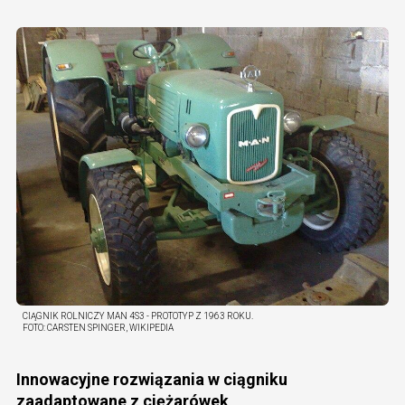
CIĄGNIK ROLNICZY MAN 4S3 - PROTOTYP Z 1963 ROKU.
FOTO:
CARSTEN SPINGER, WIKIPEDIA
Innowacyjne rozwiązania w ciągniku
zaadaptowane z ciężarówek