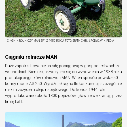
CIĄGNIK ROLNICZY MAN 2F1 Z 1959 ROKU.
FOTO:
SPÄTH CHR., ŹRÓDŁO: WIKIPEDIA
Ciągniki rolnicze MAN
Duże zapotrzebowanie na siłę pociągową w gospodarstwach ze
wschodnich Niemiec, przyczyniło się do wznowienia w 1938 roku
produkcji ciągników rolniczych MAN. W ten sposób powstał 50-
konny model AS 250. Wyróżniał się na tle konkurencji szczególnie
niskim zużyciem oleju napędowego. Do końca 1944 roku
wyprodukowano około 1300 pojazdów, głównie we Francji, przez
firmę Latil.