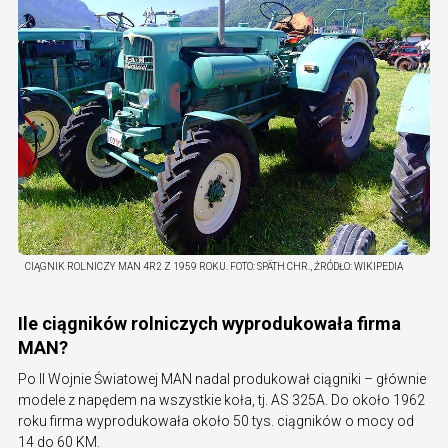
CIĄGNIK ROLNICZY MAN 4R2 Z 1959 ROKU.
FOTO:
SPÄTH CHR., ŹRÓDŁO: WIKIPEDIA
Ile ciągników rolniczych wyprodukowała firma
MAN?
Po II Wojnie Światowej MAN nadal produkował ciągniki – głównie
modele z napędem na wszystkie koła, tj. AS 325A. Do około 1962
roku firma wyprodukowała około 50 tys. ciągników o mocy od
14 do 60 KM.