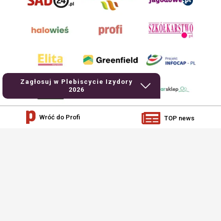
Zagłosuj w Plebiscycie Izydory
2026
Wróć do Profi
TOP news
AgroHorti Media Sp. z o.o. ul. Metalowa 5, 60-118 Poznań. Akta rejestrowe
przechowywane w Sądzie Rejonowym Poznań - Nowe Miasto i Wilda w Poznaniu,
VIII Wydziale Gospodarczym, KRS 0001116269, NIP 7792573719, REGON
529158846, kapitał zakładowy: 3.608.000 PLN.
Wszystkie prezentowane w ramach niniejszego portalu treści są własnością
AgroHorti Media Sp. z o.o, są zastrzeżone i chronione prawem autorskim,
kopiowanie i dalsze rozpowszechnianie treści jest zabronione. (art. 25 ust. 1 pkt
1b ustawy z 4 lutego 1994 roku o prawie autorskim i prawach pokrewnych.