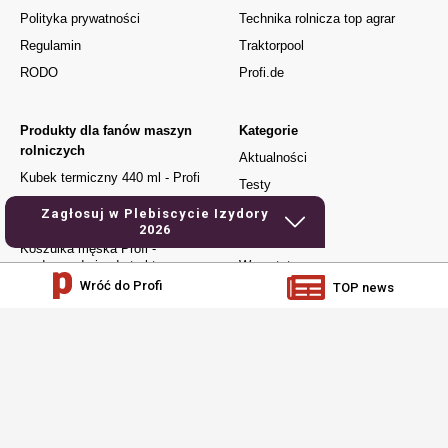
Polityka prywatności
Technika rolnicza top agrar
Regulamin
Traktorpool
RODO
Profi.de
Produkty dla fanów maszyn
Kategorie
rolniczych
Aktualności
Kubek termiczny 440 ml - Profi
Testy
Kubek Urodzony do jazdy
Używane
Zagłosuj w Plebiscycie Izydory
traktorem
2026
Elektronika
Koszulka męska Profi -
urodzony do jazdy traktorem
Warsztat
Wróć do Profi
TOP news
Czapka z daszkiem – Profi
Jak to działa
Dla młodych
Prenumerata
social media