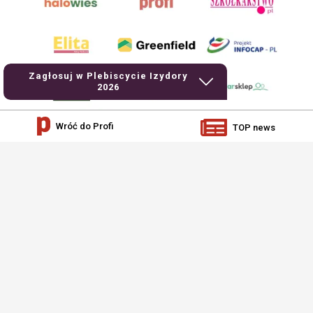
Zagłosuj w Plebiscycie Izydory
2026
Wróć do Profi
TOP news
AgroHorti Media Sp. z o.o. ul. Metalowa 5, 60-118 Poznań. Akta rejestrowe
przechowywane w Sądzie Rejonowym Poznań - Nowe Miasto i Wilda w Poznaniu,
VIII Wydziale Gospodarczym, KRS 0001116269, NIP 7792573719, REGON
529158846, kapitał zakładowy: 3.608.000 PLN.
Wszystkie prezentowane w ramach niniejszego portalu treści są własnością
AgroHorti Media Sp. z o.o, są zastrzeżone i chronione prawem autorskim,
kopiowanie i dalsze rozpowszechnianie treści jest zabronione. (art. 25 ust. 1 pkt
1b ustawy z 4 lutego 1994 roku o prawie autorskim i prawach pokrewnych.