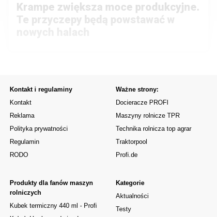
Krampe zwiększa moce produkcyjne.
Te przyczepy będą powstawać w
nowych halach
Kontakt i regulaminy
Ważne strony:
Kontakt
Docieracze PROFI
Reklama
Maszyny rolnicze TPR
Polityka prywatności
Technika rolnicza top agrar
Regulamin
Traktorpool
RODO
Profi.de
Produkty dla fanów maszyn
Kategorie
rolniczych
Aktualności
Kubek termiczny 440 ml - Profi
Testy