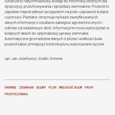
oznacza to natychmiastowy dostęp do informacji istotnych dla
dyspozycji, przechowywania i sprzedaży ziemniaków. Pozwoli to
zapobiec niepotrzebnym przejazdom na pole i usprawnić kolejne
czynności. Plantator otrzymuje na bazie zweryfikowanych
danych informacje o rezultacie zabiegów agrotechnicznych i
odmian od sadzenia po zbiór. Informacje te może wykorzystać w
kolejnych latach do optymalizacji uprawy ziemniaka.
Automatyczne gromadzenie danych o plonie i wielkości bulw
pozwoli także zmniejszyć kontrole plonu wykonywane ręcznie.
opr. Jan Józefowicz, źródło: Grimme
GRIMME
ZIEMNIAKI
BULWY
PLON
WIELKOŚĆ BULW
PROFI
PROFITECHNIKA