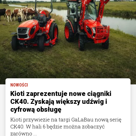
NOWOŚCI
Kioti zaprezentuje nowe ciągniki
CK40. Zyskają większy udźwig i
cyfrową obsługę
Kioti przywiezie na targi GaLaBau nową serię
CK40. W hali 6 będzie można zobaczyć
zarówno ...